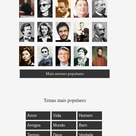
Mais autores populares
Temas mais populares
Amor
Vida
Homem
Amigos
Mundo
Bem
Tempo
Deus
Verdade