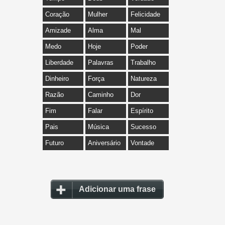
Coração
Mulher
Felicidade
Amizade
Alma
Mal
Medo
Hoje
Poder
Liberdade
Palavras
Trabalho
Dinheiro
Força
Natureza
Razão
Caminho
Dor
Fim
Falar
Espírito
Pais
Música
Sucesso
Futuro
Aniversário
Vontade
Adicionar uma frase