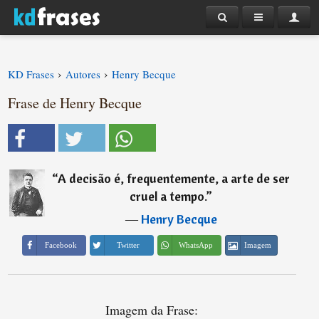
›
›
KD Frases
Autores
Henry Becque
Frase de Henry Becque
“
A decisão é, frequentemente, a arte de ser
cruel a tempo.
”
―
Henry Becque
Imagem
Facebook
Twitter
WhatsApp
Imagem da Frase: