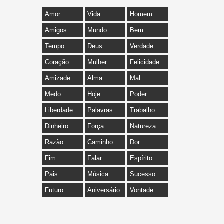
Amor
Vida
Homem
Amigos
Mundo
Bem
Tempo
Deus
Verdade
Coração
Mulher
Felicidade
Amizade
Alma
Mal
Medo
Hoje
Poder
Liberdade
Palavras
Trabalho
Dinheiro
Força
Natureza
Razão
Caminho
Dor
Fim
Falar
Espírito
Pais
Música
Sucesso
Futuro
Aniversário
Vontade