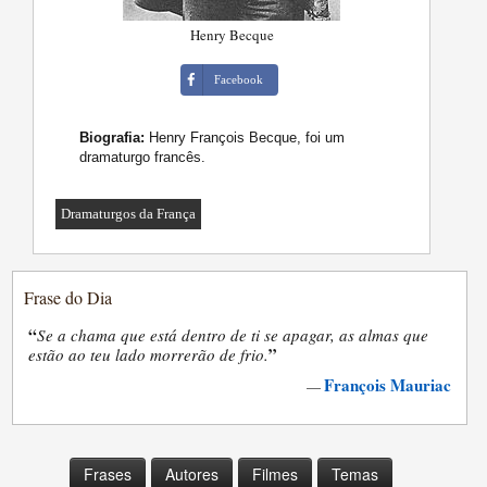
Henry Becque
Facebook
Biografia:
Henry François Becque, foi um
dramaturgo francês.
Dramaturgos da França
Frase do Dia
“
Se a chama que está dentro de ti se apagar, as almas que
”
estão ao teu lado morrerão de frio.
François Mauriac
—
Frases
Autores
Filmes
Temas