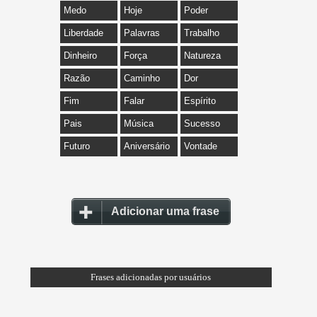
Medo
Hoje
Poder
Liberdade
Palavras
Trabalho
Dinheiro
Força
Natureza
Razão
Caminho
Dor
Fim
Falar
Espírito
Pais
Música
Sucesso
Futuro
Aniversário
Vontade
Adicionar uma frase
Frases adicionadas por usuários