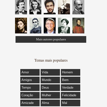
Mais autores populares
Temas mais populares
Amor
Vida
Homem
Amigos
Mundo
Bem
Tempo
Deus
Verdade
Coração
Mulher
Felicidade
Amizade
Alma
Mal