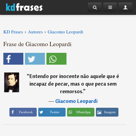
›
›
KD Frases
Autores
Giacomo Leopardi
Frase de Giacomo Leopardi
“
Entendo por inocente não aquele que é
incapaz de pecar, mas o que peca sem
remorsos.
”
―
Giacomo Leopardi
Imagem
Facebook
Twitter
WhatsApp