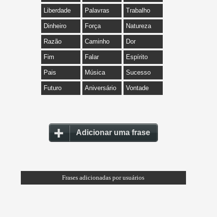
Liberdade
Palavras
Trabalho
Dinheiro
Força
Natureza
Razão
Caminho
Dor
Fim
Falar
Espírito
Pais
Música
Sucesso
Futuro
Aniversário
Vontade
Adicionar uma frase
Frases adicionadas por usuários