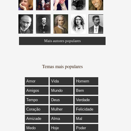
Mais autores populares
Temas mais populares
Amor
Vida
Homem
Amigos
Mundo
Bem
Tempo
Deus
Verdade
Coração
Mulher
Felicidade
Amizade
Alma
Mal
Medo
Hoje
Poder