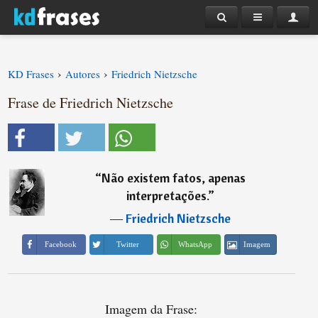
›
›
KD Frases
Autores
Friedrich Nietzsche
Frase de Friedrich Nietzsche
“
Não existem fatos, apenas
interpretações.
”
―
Friedrich Nietzsche
Imagem
Facebook
Twitter
WhatsApp
Imagem da Frase: