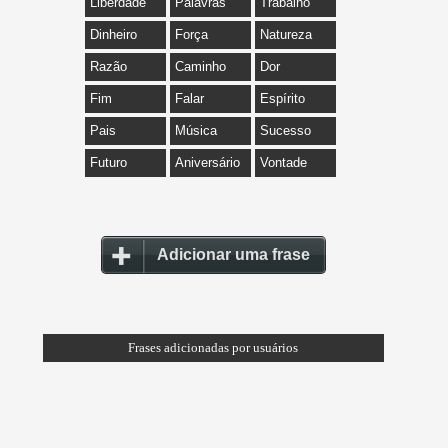
Liberdade
Palavras
Trabalho
Dinheiro
Força
Natureza
Razão
Caminho
Dor
Fim
Falar
Espírito
Pais
Música
Sucesso
Futuro
Aniversário
Vontade
Adicionar uma frase
Frases adicionadas por usuários