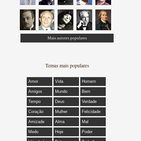
Mais autores populares
Temas mais populares
Amor
Vida
Homem
Amigos
Mundo
Bem
Tempo
Deus
Verdade
Coração
Mulher
Felicidade
Amizade
Alma
Mal
Medo
Hoje
Poder