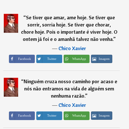
“
Se tiver que amar, ame hoje. Se tiver que
sorrir, sorria hoje. Se tiver que chorar,
chore hoje. Pois o importante é viver hoje. O
ontem já foi e o amanhã talvez não venha.
”
―
Chico Xavier
Imagem
Facebook
Twitter
WhatsApp
“
Ninguém cruza nosso caminho por acaso e
nós não entramos na vida de alguém sem
nenhuma razão.
”
―
Chico Xavier
Imagem
Facebook
Twitter
WhatsApp