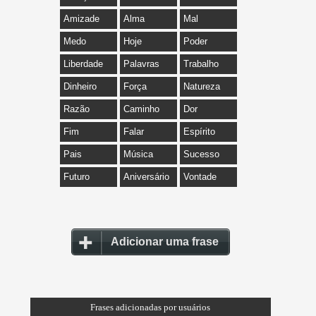
Amizade
Alma
Mal
Medo
Hoje
Poder
Liberdade
Palavras
Trabalho
Dinheiro
Força
Natureza
Razão
Caminho
Dor
Fim
Falar
Espírito
Pais
Música
Sucesso
Futuro
Aniversário
Vontade
Adicionar uma frase
Frases adicionadas por usuários