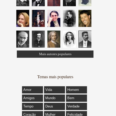
Mais autores populares
Temas mais populares
Amor
Vida
Homem
Amigos
Mundo
Bem
Tempo
Deus
Verdade
Coração
Mulher
Felicidade