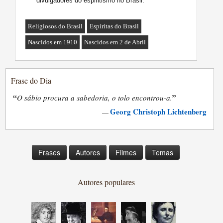
divulgadores do espiritismo no Brasil.
Religiosos do Brasil
Espíritas do Brasil
Nascidos em 1910
Nascidos em 2 de Abril
Frase do Dia
“
”
O sábio procura a sabedoria, o tolo encontrou-a.
Georg Christoph Lichtenberg
—
Frases
Autores
Filmes
Temas
Autores populares