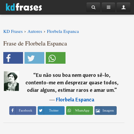
›
›
KD Frases
Autores
Florbela Espanca
Frase de Florbela Espanca
“
Eu não sou boa nem quero sê-lo,
contento-me em desprezar quase todos,
odiar alguns, estimar raros e amar um.
”
―
Florbela Espanca
Imagem
Facebook
Twitter
WhatsApp