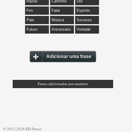
Razão
Caminho
Dor
Fim
Falar
Espírito
Pais
Música
Sucesso
Futuro
Aniversário
Vontade
Adicionar uma frase
Frases adicionadas por usuários
© 2012-2026 KD Frases