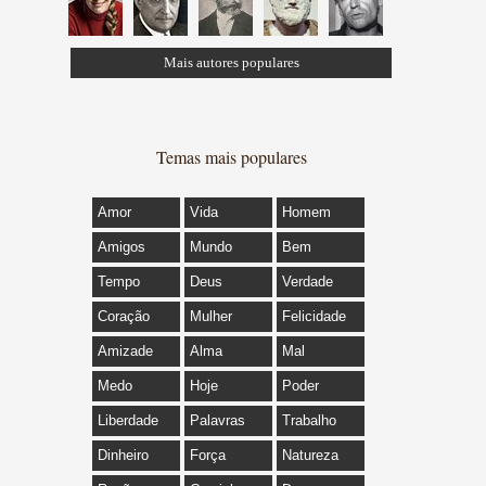
Mais autores populares
Temas mais populares
Amor
Vida
Homem
Amigos
Mundo
Bem
Tempo
Deus
Verdade
Coração
Mulher
Felicidade
Amizade
Alma
Mal
Medo
Hoje
Poder
Liberdade
Palavras
Trabalho
Dinheiro
Força
Natureza