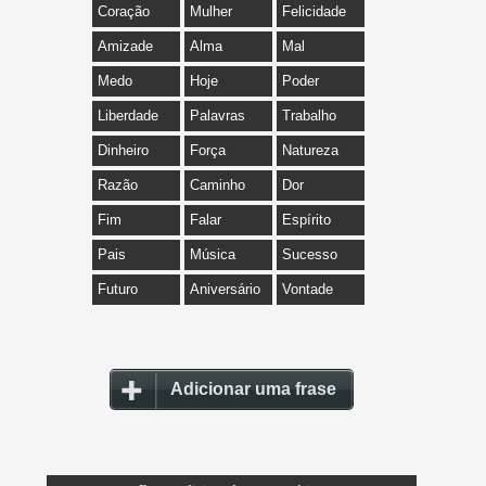
Coração
Mulher
Felicidade
Amizade
Alma
Mal
Medo
Hoje
Poder
Liberdade
Palavras
Trabalho
Dinheiro
Força
Natureza
Razão
Caminho
Dor
Fim
Falar
Espírito
Pais
Música
Sucesso
Futuro
Aniversário
Vontade
Adicionar uma frase