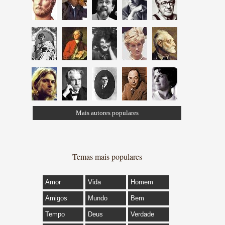
Mais autores populares
Temas mais populares
Amor
Vida
Homem
Amigos
Mundo
Bem
Tempo
Deus
Verdade