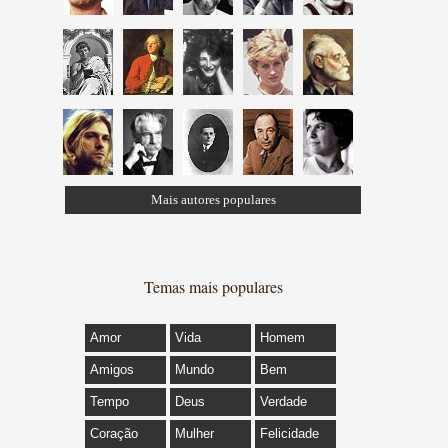
Mais autores populares
Temas mais populares
Amor
Vida
Homem
Amigos
Mundo
Bem
Tempo
Deus
Verdade
Coração
Mulher
Felicidade