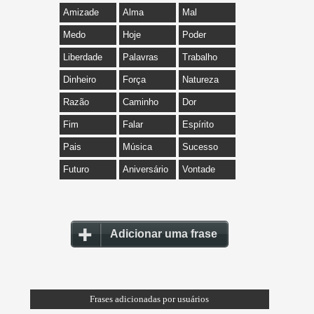
Amizade
Alma
Mal
Medo
Hoje
Poder
Liberdade
Palavras
Trabalho
Dinheiro
Força
Natureza
Razão
Caminho
Dor
Fim
Falar
Espírito
Pais
Música
Sucesso
Futuro
Aniversário
Vontade
Adicionar uma frase
Frases adicionadas por usuários