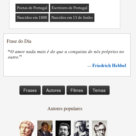
Poetas de Portugal
Escritores de Portugal
Nascidos em 1888
Nascidos em 13 de Junho
Frase do Dia
“
O amor nada mais é do que a conquista de nós próprios no
”
outro.
Friedrich Hebbel
—
Frases
Autores
Filmes
Temas
Autores populares