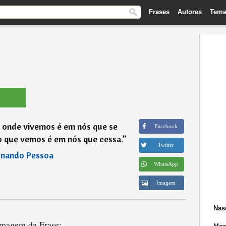
Frases
Autores
Tema
 onde vivemos é em nós que se
Facebook
o que vemos é em nós que cessa.
”
Twitter
rnando Pessoa
WhatsApp
Imagem
Nas
magem da Frase: