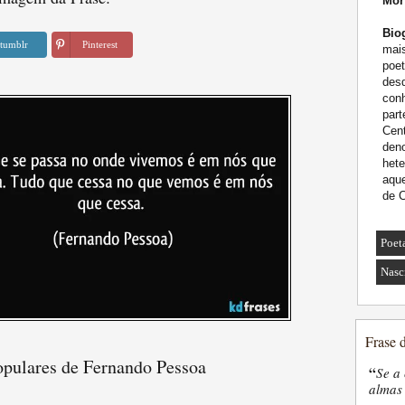
Mor
Biog
tumblr
Pinterest
mai
poet
desd
conh
part
Cent
den
het
aque
de C
Poet
Nasc
Frase 
opulares de Fernando Pessoa
“
Se a 
almas 