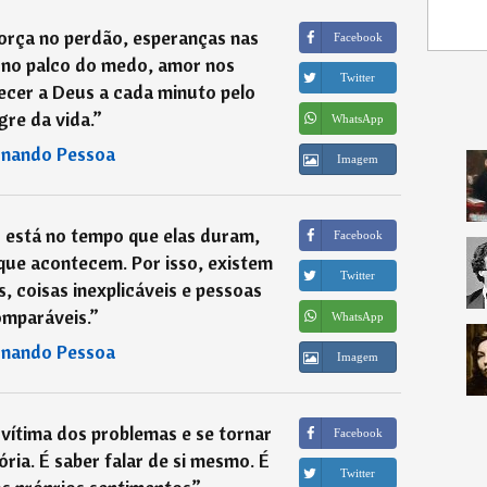
força no perdão, esperanças nas
Facebook
 no palco do medo, amor nos
Twitter
ecer a Deus a cada minuto pelo
gre da vida.
”
WhatsApp
rnando Pessoa
Imagem
o está no tempo que elas duram,
Facebook
que acontecem. Por isso, existem
Twitter
 coisas inexplicáveis e pessoas
omparáveis.
”
WhatsApp
rnando Pessoa
Imagem
r vítima dos problemas e se tornar
Facebook
ria. É saber falar de si mesmo. É
Twitter