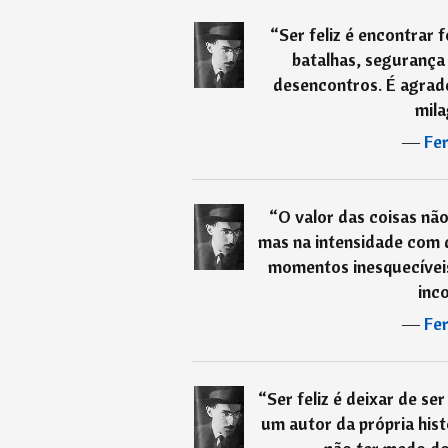
“
Ser feliz é encontrar 
batalhas, segurança
desencontros. É agrad
mila
―
Fe
“
O valor das coisas nã
mas na intensidade com 
momentos inesquecíveis,
inc
―
Fe
“
Ser feliz é deixar de se
um autor da própria histó