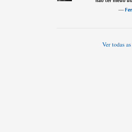
não ter medo do
―
Fe
Ver todas as