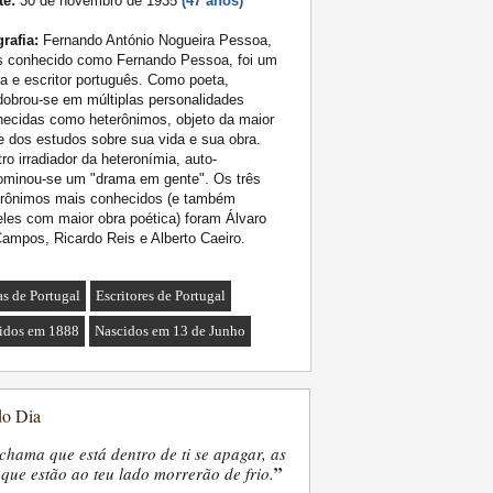
te:
30 de novembro de 1935
(47 anos)
rafia:
Fernando António Nogueira Pessoa,
s conhecido como Fernando Pessoa, foi um
a e escritor português. Como poeta,
obrou-se em múltiplas personalidades
ecidas como heterônimos, objeto da maior
e dos estudos sobre sua vida e sua obra.
ro irradiador da heteronímia, auto-
ominou-se um "drama em gente". Os três
erônimos mais conhecidos (e também
les com maior obra poética) foram Álvaro
ampos, Ricardo Reis e Alberto Caeiro.
as de Portugal
Escritores de Portugal
idos em 1888
Nascidos em 13 de Junho
do Dia
chama que está dentro de ti se apagar, as
”
que estão ao teu lado morrerão de frio.