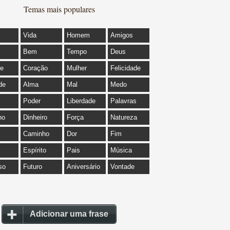
Temas mais populares
Vida
Homem
Amigos
Bem
Tempo
Deus
de
Coração
Mulher
Felicidade
de
Alma
Mal
Medo
Poder
Liberdade
Palavras
ho
Dinheiro
Força
Natureza
Caminho
Dor
Fim
Espírito
Pais
Música
so
Futuro
Aniversário
Vontade
Adicionar uma frase