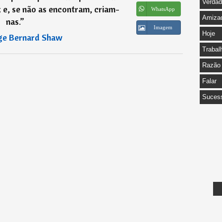
Verda
 e, se não as encontram, criam-
WhatsApp
Amiza
nas.
”
Imagem
Hoje
ge Bernard Shaw
Trabal
Razão
Falar
Suces