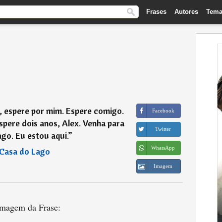
Frases
Autores
Tema
, espere por mim. Espere comigo.
Facebook
spere dois anos, Alex. Venha para
Twitter
ago. Eu estou aqui.
”
WhatsApp
Casa do Lago
Imagem
magem da Frase: