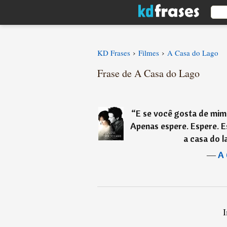
›
›
KD Frases
Filmes
A Casa do Lago
Frase de A Casa do Lago
“
E se você gosta de mim
Apenas espere. Espere. E
a casa do l
―
A 
I