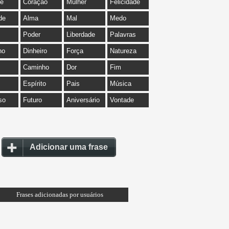
de
Coração
Mulher
Felicidade
de
Alma
Mal
Medo
Poder
Liberdade
Palavras
ho
Dinheiro
Força
Natureza
Caminho
Dor
Fim
Espírito
Pais
Música
so
Futuro
Aniversário
Vontade
Adicionar uma frase
Frases adicionadas por usuários