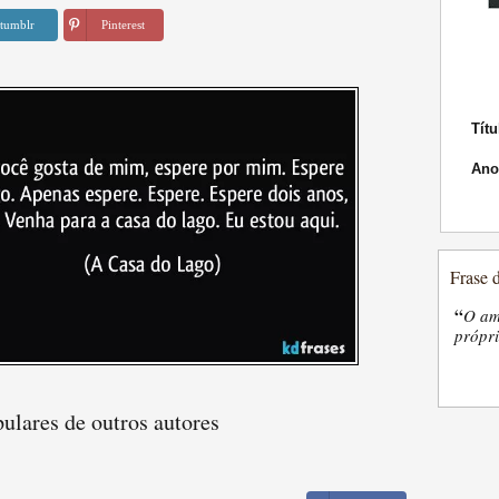
tumblr
Pinterest
Títu
Ano
Frase 
“
O am
própri
ulares de outros autores