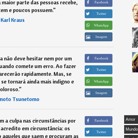
 maior parte das pessoas recebe,
Facebook
tem e poucos possuem.
”
Twitter
―
Karl Kraus
WhatsApp
Imagem
a não deve hesitar nem por um
Facebook
 quando comete um erro. Ao fazer
Twitter
parecerão rapidamente. Mas, se
o se tornará ainda mais indigno e
WhatsApp
oloroso.
”
Imagem
moto Tsunetomo
 a culpa nas circunstâncias por
Amor
Facebook
acredito em circunstância: os
Mundo
Twitter
o aqueles que saem e procuram as