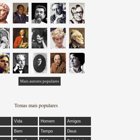
Mais autores populares
Temas mais populares
Vida
Homem
Amigos
Bem
Tempo
Deus