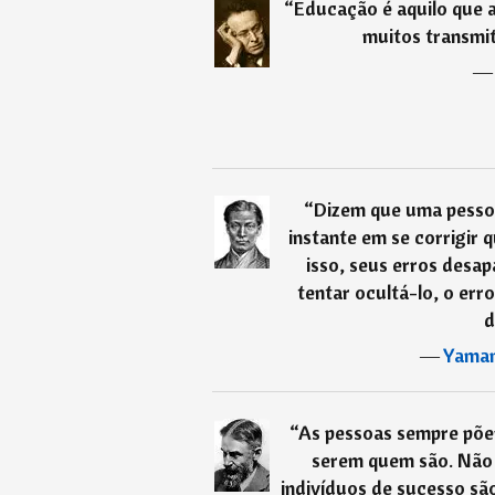
“
Educação é aquilo que a
muitos transmi
“
Dizem que uma pesso
instante em se corrigir
isso, seus erros desa
tentar ocultá-lo, o err
d
―
Yama
“
As pessoas sempre põem
serem quem são. Não 
indivíduos de sucesso sã