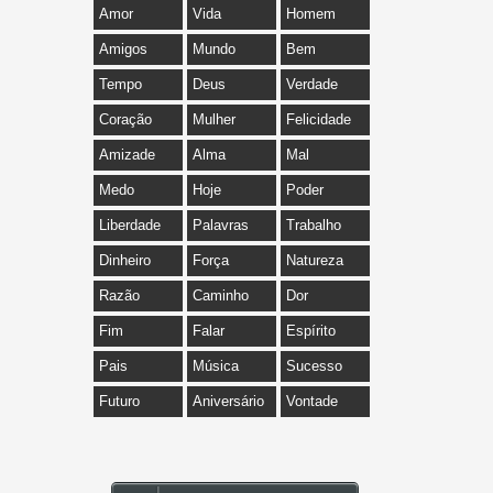
Amor
Vida
Homem
Amigos
Mundo
Bem
Tempo
Deus
Verdade
Coração
Mulher
Felicidade
Amizade
Alma
Mal
Medo
Hoje
Poder
Liberdade
Palavras
Trabalho
Dinheiro
Força
Natureza
Razão
Caminho
Dor
Fim
Falar
Espírito
Pais
Música
Sucesso
Futuro
Aniversário
Vontade