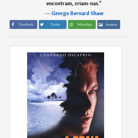
encontram, criam-nas.
”
―
George Bernard Shaw
Imagem
Facebook
Twitter
WhatsApp