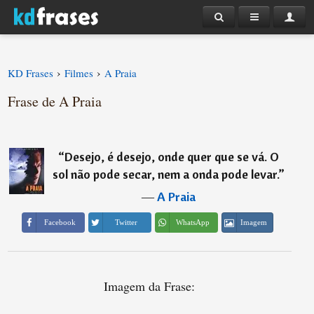
›
›
KD Frases
Filmes
A Praia
Frase de A Praia
“
Desejo, é desejo, onde quer que se vá. O
sol não pode secar, nem a onda pode levar.
”
―
A Praia
Imagem
Facebook
Twitter
WhatsApp
Imagem da Frase: