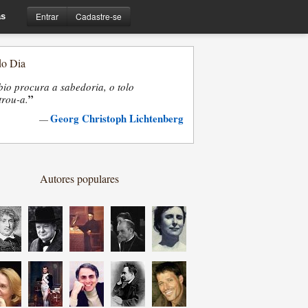
Entrar
Cadastre-se
s
do Dia
bio procura a sabedoria, o tolo
”
trou-a.
Georg Christoph Lichtenberg
—
Autores populares