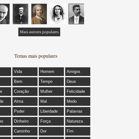
Mais autores populares
Temas mais populares
Vida
Homem
Amigos
Bem
Tempo
Deus
de
Coração
Mulher
Felicidade
de
Alma
Mal
Medo
Poder
Liberdade
Palavras
ho
Dinheiro
Força
Natureza
Caminho
Dor
Fim