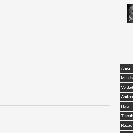
Amor
Mundo
Verda
Amiza
Hoje
Trabal
Razão