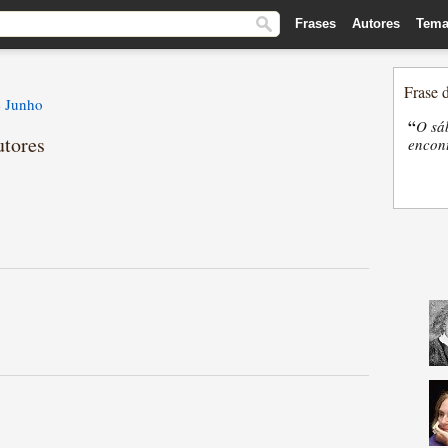
Frases
Autores
Tema
Frase 
e Junho
“
O sá
utores
encon