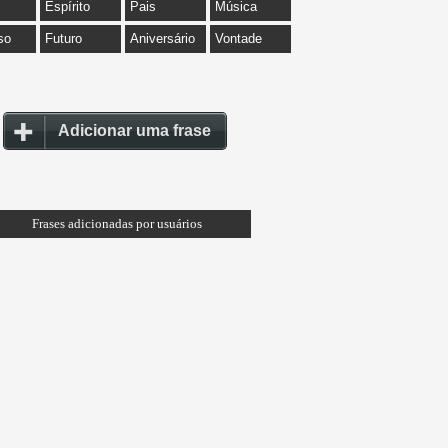
Espírito
Pais
Música
so
Futuro
Aniversário
Vontade
Adicionar uma frase
Frases adicionadas por usuários