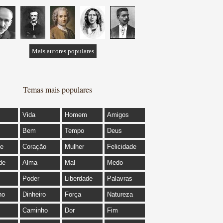
Mais autores populares
Temas mais populares
Vida
Homem
Amigos
Bem
Tempo
Deus
de
Coração
Mulher
Felicidade
de
Alma
Mal
Medo
Poder
Liberdade
Palavras
ho
Dinheiro
Força
Natureza
Caminho
Dor
Fim