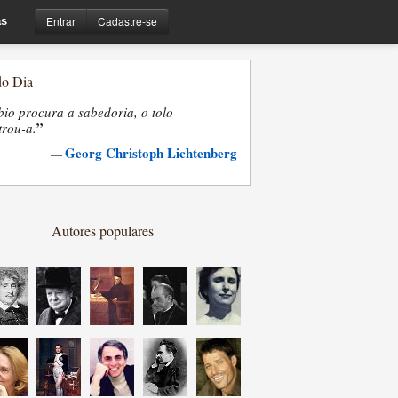
Entrar
Cadastre-se
s
do Dia
bio procura a sabedoria, o tolo
”
trou-a.
Georg Christoph Lichtenberg
—
Autores populares