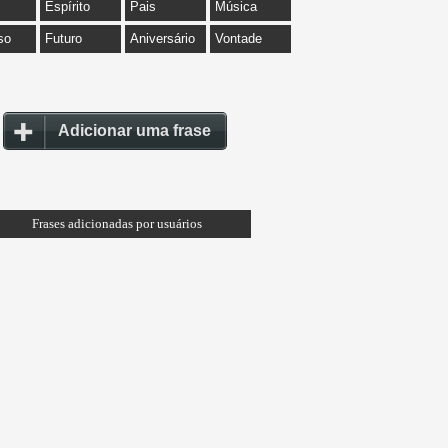
Espírito
Pais
Música
so
Futuro
Aniversário
Vontade
Adicionar uma frase
Frases adicionadas por usuários