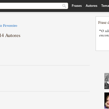
Frases
Autores
Tema
Frase 
e Fevereiro
“
O sá
14 Autores
encon