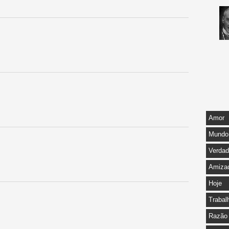
Amor
Mundo
Verda
Amiza
Hoje
Trabal
Razão