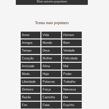
Mais autores populares
Temas mais populares
Amor
Vida
Homem
Amigos
Mundo
Bem
Tempo
Deus
Verdade
Coração
Mulher
Felicidade
Amizade
Alma
Mal
Medo
Hoje
Poder
Liberdade
Palavras
Trabalho
Dinheiro
Força
Natureza
Razão
Caminho
Dor
Fim
Falar
Espírito