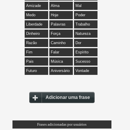
Amizade
Alma
Mal
Medo
Hoje
Poder
Liberdade
Palavras
Trabalho
Dinheiro
Força
Natureza
Razão
Caminho
Dor
Fim
Falar
Espírito
Pais
Música
Sucesso
Futuro
Aniversário
Vontade
Adicionar uma frase
Frases adicionadas por usuários