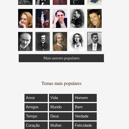
Mais autores populares
Temas mais populares
Amor
Vida
Homem
Amigos
Mundo
Bem
Tempo
Deus
Verdade
Coração
Mulher
Felicidade