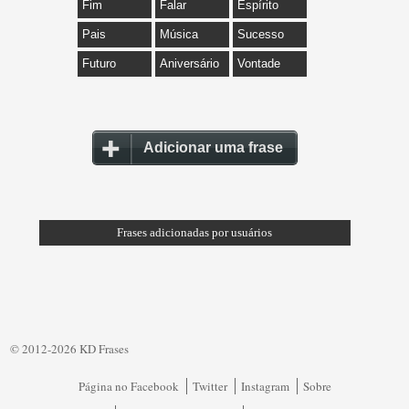
Fim
Falar
Espírito
Pais
Música
Sucesso
Futuro
Aniversário
Vontade
Adicionar uma frase
Frases adicionadas por usuários
© 2012-2026 KD Frases
Página no Facebook
Twitter
Instagram
Sobre