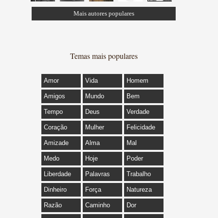
Mais autores populares
Temas mais populares
Amor
Vida
Homem
Amigos
Mundo
Bem
Tempo
Deus
Verdade
Coração
Mulher
Felicidade
Amizade
Alma
Mal
Medo
Hoje
Poder
Liberdade
Palavras
Trabalho
Dinheiro
Força
Natureza
Razão
Caminho
Dor