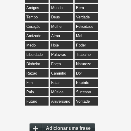
Amigos
Mundo
Bem
Tempo
Deus
Verdade
Coração
Mulher
Felicidade
Amizade
Alma
Mal
Medo
Hoje
Poder
Liberdade
Palavras
Trabalho
Dinheiro
Força
Natureza
Razão
Caminho
Dor
Fim
Falar
Espírito
Pais
Música
Sucesso
Futuro
Aniversário
Vontade
Adicionar uma frase