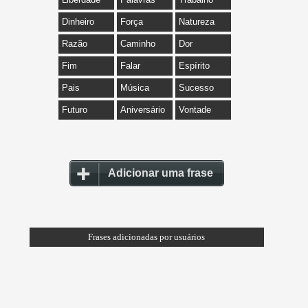
Dinheiro
Força
Natureza
Razão
Caminho
Dor
Fim
Falar
Espírito
Pais
Música
Sucesso
Futuro
Aniversário
Vontade
Adicionar uma frase
Frases adicionadas por usuários