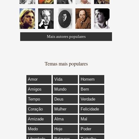
Mais autores populares
Temas mais populares
Amor
Vida
Homem
Amigos
Mundo
Bem
Tempo
Deus
Verdade
Coração
Mulher
Felicidade
Amizade
Alma
Mal
Medo
Hoje
Poder
Liberdade
Palavras
Trabalho