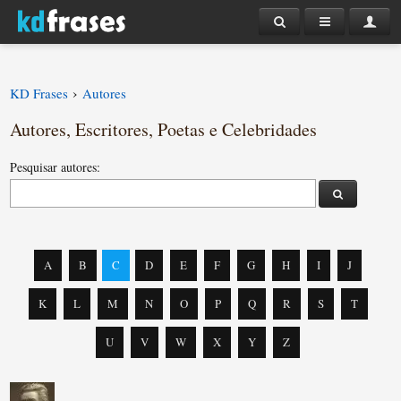
›
KD Frases
Autores
Autores, Escritores, Poetas e Celebridades
Pesquisar autores:
A
B
C
D
E
F
G
H
I
J
K
L
M
N
O
P
Q
R
S
T
U
V
W
X
Y
Z