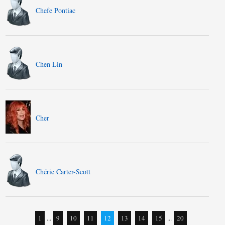
Chefe Pontiac
Chen Lin
Cher
Chérie Carter-Scott
1
...
9
10
11
12
13
14
15
...
20