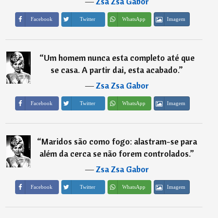
―
Zsa Zsa Gabor
Imagem
Facebook
Twitter
WhatsApp
“
Um homem nunca esta completo até que
se casa. A partir dai, esta acabado.
”
―
Zsa Zsa Gabor
Imagem
Facebook
Twitter
WhatsApp
“
Maridos são como fogo: alastram-se para
além da cerca se não forem controlados.
”
―
Zsa Zsa Gabor
Imagem
Facebook
Twitter
WhatsApp