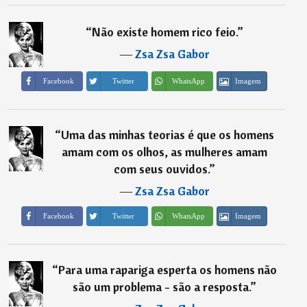
“
Não existe homem rico feio.
”
―
Zsa Zsa Gabor
Imagem
Facebook
Twitter
WhatsApp
“
Uma das minhas teorias é que os homens
amam com os olhos, as mulheres amam
com seus ouvidos.
”
―
Zsa Zsa Gabor
Imagem
Facebook
Twitter
WhatsApp
“
Para uma rapariga esperta os homens não
são um problema - são a resposta.
”