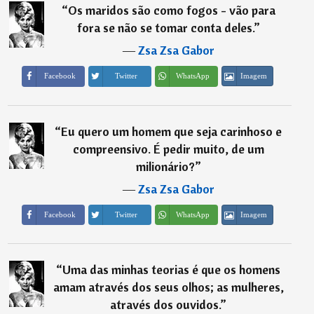
“
Os maridos são como fogos - vão para
fora se não se tomar conta deles.
”
―
Zsa Zsa Gabor
Imagem
Facebook
Twitter
WhatsApp
“
Eu quero um homem que seja carinhoso e
compreensivo. É pedir muito, de um
milionário?
”
―
Zsa Zsa Gabor
Imagem
Facebook
Twitter
WhatsApp
“
Uma das minhas teorias é que os homens
amam através dos seus olhos; as mulheres,
através dos ouvidos.
”