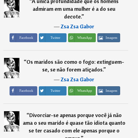
“
A única profundidade que os homens
admiram em uma mulher é a do seu
decote.
”
―
Zsa Zsa Gabor
Imagem
Facebook
Twitter
WhatsApp
“
Os maridos são como o fogo: extinguem-
se, se não forem atiçados.
”
―
Zsa Zsa Gabor
Imagem
Facebook
Twitter
WhatsApp
“
Divorciar-se apenas porque você já não
ama o seu marido é quase tão idiota quanto
se ter casado com ele apenas porque o