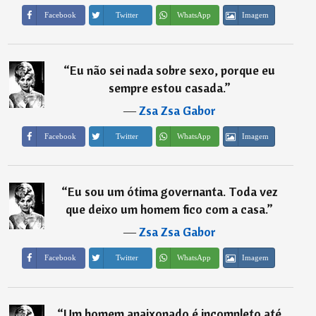
Imagem
Facebook
Twitter
WhatsApp
“
Eu não sei nada sobre sexo, porque eu
sempre estou casada.
”
―
Zsa Zsa Gabor
Imagem
Facebook
Twitter
WhatsApp
“
Eu sou um ótima governanta. Toda vez
que deixo um homem fico com a casa.
”
―
Zsa Zsa Gabor
Imagem
Facebook
Twitter
WhatsApp
“
Um homem apaixonado é incompleto até