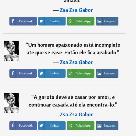
amava.
”
―
Zsa Zsa Gabor
Imagem
Facebook
Twitter
WhatsApp
“
Um homem apaixonado está incompleto
até que se case. Então ele fica acabado.
”
―
Zsa Zsa Gabor
Imagem
Facebook
Twitter
WhatsApp
“
A garota deve se casar por amor, e
continuar casada até ela encontra-lo.
”
―
Zsa Zsa Gabor
Imagem
Facebook
Twitter
WhatsApp