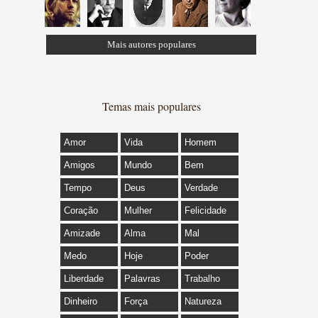
Mais autores populares
Temas mais populares
Amor
Vida
Homem
Amigos
Mundo
Bem
Tempo
Deus
Verdade
Coração
Mulher
Felicidade
Amizade
Alma
Mal
Medo
Hoje
Poder
Liberdade
Palavras
Trabalho
Dinheiro
Força
Natureza