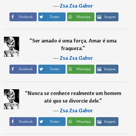
―
Zsa Zsa Gabor
Imagem
Facebook
Twitter
WhatsApp
“
Ser amado é uma força. Amar é uma
fraqueza.
”
―
Zsa Zsa Gabor
Imagem
Facebook
Twitter
WhatsApp
“
Nunca se conhece realmente um homem
até que se divorcie dele.
”
―
Zsa Zsa Gabor
Imagem
Facebook
Twitter
WhatsApp