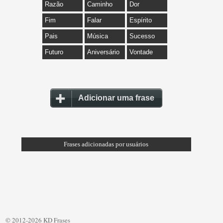
Razão
Caminho
Dor
Fim
Falar
Espírito
Pais
Música
Sucesso
Futuro
Aniversário
Vontade
Adicionar uma frase
Frases adicionadas por usuários
© 2012-2026 KD Frases