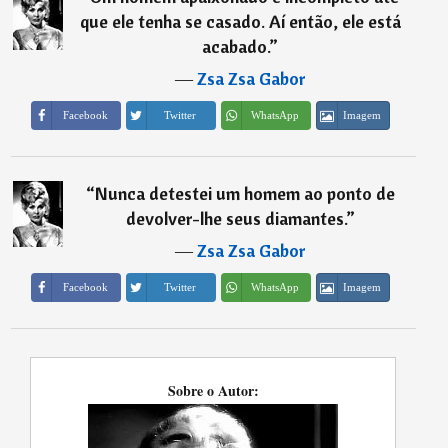
que ele tenha se casado. Aí então, ele está
acabado.
”
―
Zsa Zsa Gabor
Imagem
Facebook
Twitter
WhatsApp
“
Nunca detestei um homem ao ponto de
devolver-lhe seus diamantes.
”
―
Zsa Zsa Gabor
Imagem
Facebook
Twitter
WhatsApp
Sobre o Autor: