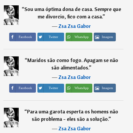
“
Sou uma óptima dona de casa. Sempre que
me divorcio, fico com a casa.
”
―
Zsa Zsa Gabor
Imagem
Facebook
Twitter
WhatsApp
“
Maridos são como fogo. Apagam se não
são alimentados.
”
―
Zsa Zsa Gabor
Imagem
Facebook
Twitter
WhatsApp
“
Para uma garota esperta os homens não
são problema - eles são a solução.
”
―
Zsa Zsa Gabor