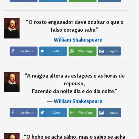
“
O rosto enganador deve ocultar o que o
falso coração sabe.
”
―
William Shakespeare
Imagem
Facebook
Twitter
WhatsApp
“
A mágoa altera as estações e as horas de
repouso,
Fazendo da noite dia e do dia noite.
”
―
William Shakespeare
Imagem
Facebook
Twitter
WhatsApp
“
O bobo se acha sábio, mas o sábio se acha