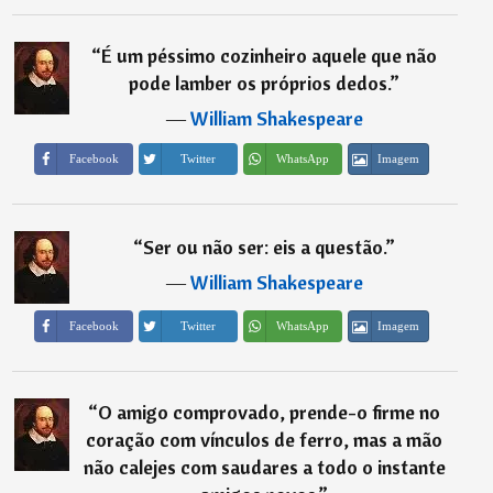
“
É um péssimo cozinheiro aquele que não
pode lamber os próprios dedos.
”
―
William Shakespeare
Imagem
Facebook
Twitter
WhatsApp
“
Ser ou não ser: eis a questão.
”
―
William Shakespeare
Imagem
Facebook
Twitter
WhatsApp
“
O amigo comprovado, prende-o firme no
coração com vínculos de ferro, mas a mão
não calejes com saudares a todo o instante