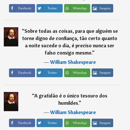
Imagem
Facebook
Twitter
WhatsApp
“
Sobre todas as coisas, para que alguém se
torne digno de confiança, tão certo quanto
a noite sucede o dia, é preciso nunca ser
falso consigo mesmo.
”
―
William Shakespeare
Imagem
Facebook
Twitter
WhatsApp
“
A gratidão é o único tesouro dos
humildes.
”
―
William Shakespeare
Imagem
Facebook
Twitter
WhatsApp