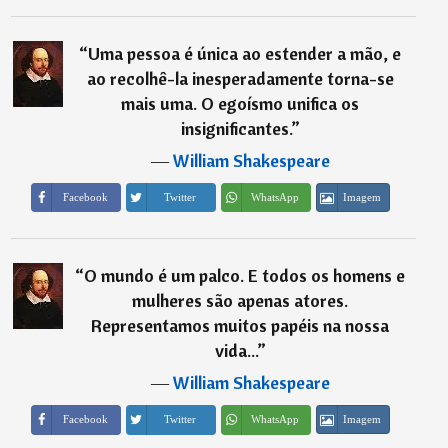
“
Uma pessoa é única ao estender a mão, e
ao recolhê-la inesperadamente torna-se
mais uma. O egoísmo unifica os
insignificantes.
”
―
William Shakespeare
Imagem
Facebook
Twitter
WhatsApp
“
O mundo é um palco. E todos os homens e
mulheres são apenas atores.
Representamos muitos papéis na nossa
vida...
”
―
William Shakespeare
Imagem
Facebook
Twitter
WhatsApp