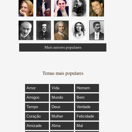
Mais autores populares
Temas mais populares
Amor
Vida
Homem
Amigos
Mundo
Bem
Tempo
Deus
Verdade
Coração
Mulher
Felicidade
Amizade
Alma
Mal