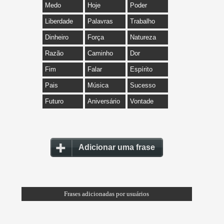
Medo
Hoje
Poder
Liberdade
Palavras
Trabalho
Dinheiro
Força
Natureza
Razão
Caminho
Dor
Fim
Falar
Espírito
Pais
Música
Sucesso
Futuro
Aniversário
Vontade
Adicionar uma frase
Frases adicionadas por usuários