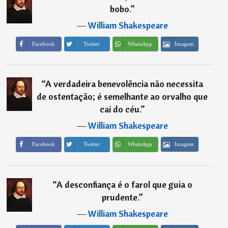
bobo.
”
―
William Shakespeare
Imagem
Facebook
Twitter
WhatsApp
“
A verdadeira benevolência não necessita
de ostentação; é semelhante ao orvalho que
cai do céu.
”
―
William Shakespeare
Imagem
Facebook
Twitter
WhatsApp
“
A desconfiança é o farol que guia o
prudente.
”
―
William Shakespeare