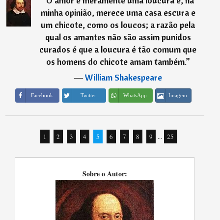
“
O amor é meramente uma loucura e, na
minha opinião, merece uma casa escura e
um chicote, como os loucos; a razão pela
qual os amantes não são assim punidos
curados é que a loucura é tão comum que
os homens do chicote amam também.
”
―
William Shakespeare
Imagem
Facebook
Twitter
WhatsApp
1
2
3
4
5
6
7
8
9
...
25
Sobre o Autor: