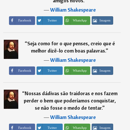
amigos novos.
”
―
William Shakespeare
Imagem
Facebook
Twitter
WhatsApp
“
Seja como for o que penses, creio que é
melhor dizê-lo com boas palavras.
”
―
William Shakespeare
Imagem
Facebook
Twitter
WhatsApp
“
Nossas dádivas são traidoras e nos fazem
perder o bem que poderíamos conquistar,
se não fosse o medo de tentar.
”
―
William Shakespeare
Imagem
Facebook
Twitter
WhatsApp