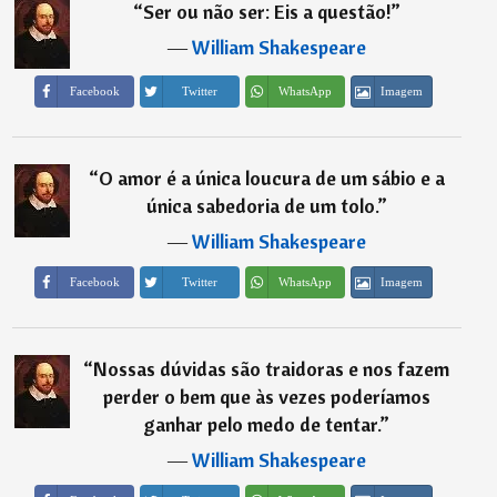
“
Ser ou não ser: Eis a questão!
”
―
William Shakespeare
Imagem
Facebook
Twitter
WhatsApp
“
O amor é a única loucura de um sábio e a
única sabedoria de um tolo.
”
―
William Shakespeare
Imagem
Facebook
Twitter
WhatsApp
“
Nossas dúvidas são traidoras e nos fazem
perder o bem que às vezes poderíamos
ganhar pelo medo de tentar.
”
―
William Shakespeare