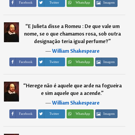
Imagem
Facebook
Twitter
WhatsApp
“
E Julieta disse a Romeu : De que vale um
nome, se o que chamamos rosa, sob outra
designação teria igual perfume?
”
―
William Shakespeare
Imagem
Facebook
Twitter
WhatsApp
“
Herege não é aquele que arde na fogueira
e sim aquele que a acende.
”
―
William Shakespeare
Imagem
Facebook
Twitter
WhatsApp