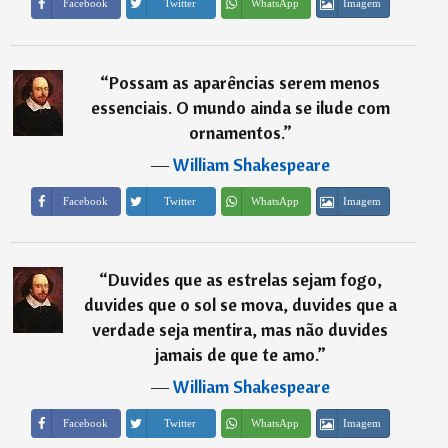
Imagem
Facebook
Twitter
WhatsApp
“
Possam as aparências serem menos
essenciais. O mundo ainda se ilude com
ornamentos.
”
―
William Shakespeare
Imagem
Facebook
Twitter
WhatsApp
“
Duvides que as estrelas sejam fogo,
duvides que o sol se mova, duvides que a
verdade seja mentira, mas não duvides
jamais de que te amo.
”
―
William Shakespeare
Imagem
Facebook
Twitter
WhatsApp