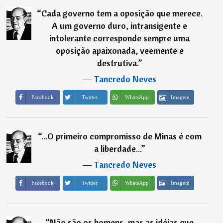
“
Cada governo tem a oposição que merece.
A um governo duro, intransigente e
intolerante corresponde sempre uma
oposição apaixonada, veemente e
destrutiva.
”
―
Tancredo Neves
Imagem
Facebook
Twitter
WhatsApp
“
...O primeiro compromisso de Minas é com
a liberdade...
”
―
Tancredo Neves
Imagem
Facebook
Twitter
WhatsApp
“
Não são os homens, mas as idéias que