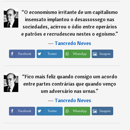
“
O economismo irritante de um capitalismo
insensato implantou o desassossego nas
sociedades, acirrou o ódio entre operários
e patrões e recrudesceu nestes o egoísmo.
”
―
Tancredo Neves
Imagem
Facebook
Twitter
WhatsApp
“
Fico mais feliz quando consigo um acordo
entre partes contrárias que quando venço
um adversário nas urnas.
”
―
Tancredo Neves
Imagem
Facebook
Twitter
WhatsApp