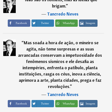
brigam.
”
―
Tancredo Neves
Imagem
Facebook
Twitter
WhatsApp
“
Mas soada a hora de ação, o mineiro se
agita, não teme surpresas e as suas
arrancadas conservam a impetuosidade dos
fenômenos sísmicos e ele desafia as
intempéries, enfrenta o patíbulo, planta
instituições, rasga os céus, inova a ciência,
aprimora a arte, planta cidades, prega e faz
revoluções.
”
―
Tancredo Neves
Imagem
Facebook
Twitter
WhatsApp