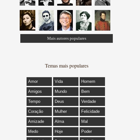
Mais autores populares
Temas mais populares
Amor
Vida
Homem
Amigos
Mundo
Bem
Tempo
Deus
Verdade
Coração
Mulher
Felicidade
Amizade
Alma
Mal
Medo
Hoje
Poder