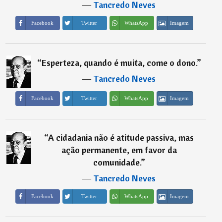
―
Tancredo Neves
Imagem
Facebook
Twitter
WhatsApp
“
Esperteza, quando é muita, come o dono.
”
―
Tancredo Neves
Imagem
Facebook
Twitter
WhatsApp
“
A cidadania não é atitude passiva, mas
ação permanente, em favor da
comunidade.
”
―
Tancredo Neves
Imagem
Facebook
Twitter
WhatsApp