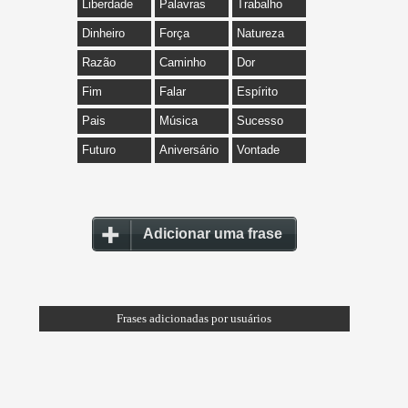
Liberdade
Palavras
Trabalho
Dinheiro
Força
Natureza
Razão
Caminho
Dor
Fim
Falar
Espírito
Pais
Música
Sucesso
Futuro
Aniversário
Vontade
Adicionar uma frase
Frases adicionadas por usuários