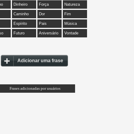
ho
Dinheiro
Força
Natureza
Caminho
Dor
Fim
Espírito
Pais
Música
so
Futuro
Aniversário
Vontade
Adicionar uma frase
Frases adicionadas por usuários