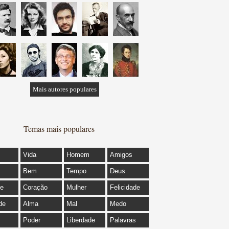
Mais autores populares
Temas mais populares
Vida
Homem
Amigos
Bem
Tempo
Deus
de
Coração
Mulher
Felicidade
de
Alma
Mal
Medo
Poder
Liberdade
Palavras