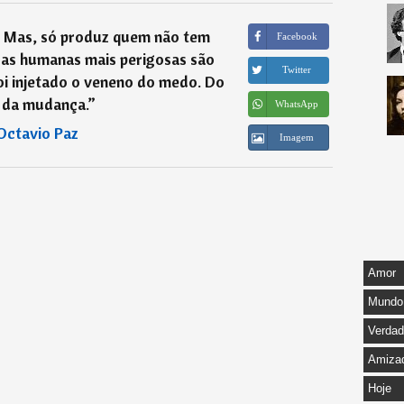
. Mas, só produz quem não tem
Facebook
sas humanas mais perigosas são
Twitter
oi injetado o veneno do medo. Do
da mudança.
”
WhatsApp
Octavio Paz
Imagem
Amor
Mundo
Verda
Amiza
Hoje