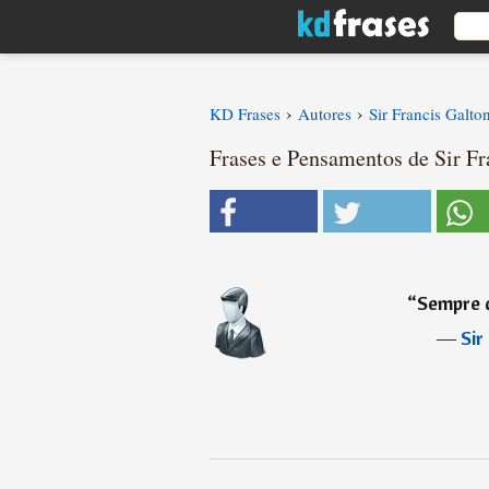
›
›
KD Frases
Autores
Sir Francis Galto
Frases e Pensamentos de Sir Fra
“
Sempre q
―
Sir