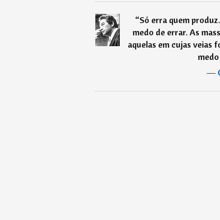
“
Só erra quem produz
medo de errar. As mas
aquelas em cujas veias f
medo 
―