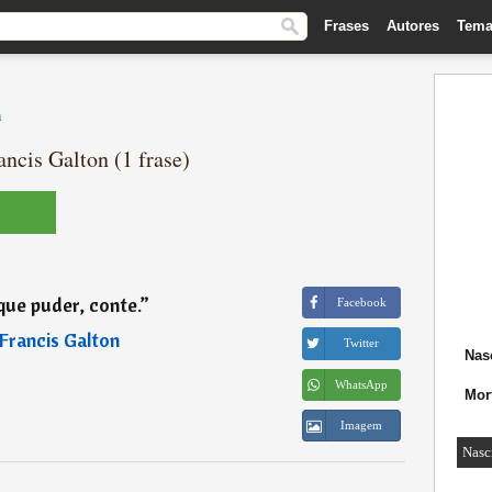
Frases
Autores
Tema
n
ncis Galton (1 frase)
ue puder, conte.
”
Facebook
 Francis Galton
Twitter
Nas
WhatsApp
Mor
Imagem
Nasc