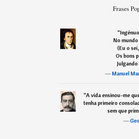
Frases Pop
“
Ingénuo
No mundo 
(Eu o sei
Os bons 
Julgando 
―
Manuel Mar
“
A vida ensinou-me qu
tenha primeiro consola
sem que prim
―
Geo