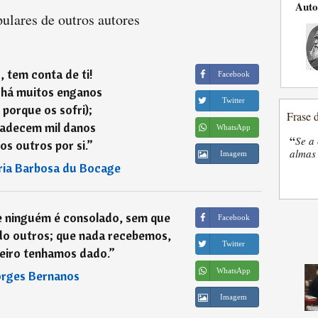
Auto
ulares de outros autores
, tem conta de ti!
Facebook
há muitos enganos
Twitter
, porque os sofri);
Frase 
padecem mil danos
WhatsApp
“
Se a 
os outros por si.
”
almas 
Imagem
ia Barbosa du Bocage
e ninguém é consolado, sem que
Facebook
do outros; que nada recebemos,
Twitter
eiro tenhamos dado.
”
WhatsApp
rges Bernanos
Imagem