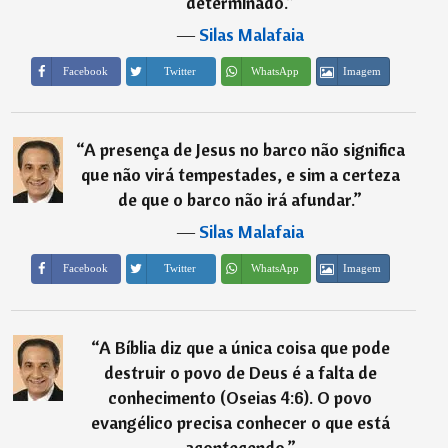
determinado.
”
―
Silas Malafaia
Imagem
Facebook
Twitter
WhatsApp
“
A presença de Jesus no barco não significa
que não virá tempestades, e sim a certeza
de que o barco não irá afundar.
”
―
Silas Malafaia
Imagem
Facebook
Twitter
WhatsApp
“
A Bíblia diz que a única coisa que pode
destruir o povo de Deus é a falta de
conhecimento (Oseias 4:6). O povo
evangélico precisa conhecer o que está
acontecendo.
”