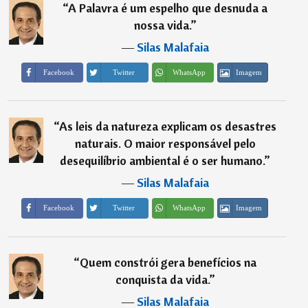
“
A Palavra é um espelho que desnuda a
nossa vida.
”
―
Silas Malafaia
Imagem
Facebook
Twitter
WhatsApp
“
As leis da natureza explicam os desastres
naturais. O maior responsável pelo
desequilíbrio ambiental é o ser humano.
”
―
Silas Malafaia
Imagem
Facebook
Twitter
WhatsApp
“
Quem constrói gera benefícios na
conquista da vida.
”
―
Silas Malafaia