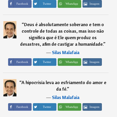
Imagem
Facebook
Twitter
WhatsApp
“
Deus é absolutamente soberano e tem o
controle de todas as coisas, mas isso não
significa que é Ele quem produz os
desastres, afim de castigar a humanidade.
”
―
Silas Malafaia
Imagem
Facebook
Twitter
WhatsApp
“
A hipocrisia leva ao esfriamento do amor e
da fé.
”
―
Silas Malafaia
Imagem
Facebook
Twitter
WhatsApp