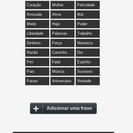
Coração
Mulher
Felicidade
Amizade
Alma
Mal
Medo
Hoje
Poder
Liberdade
Palavras
Trabalho
Dinheiro
Força
Natureza
Razão
Caminho
Dor
Fim
Falar
Espírito
Pais
Música
Sucesso
Futuro
Aniversário
Vontade
Adicionar uma frase