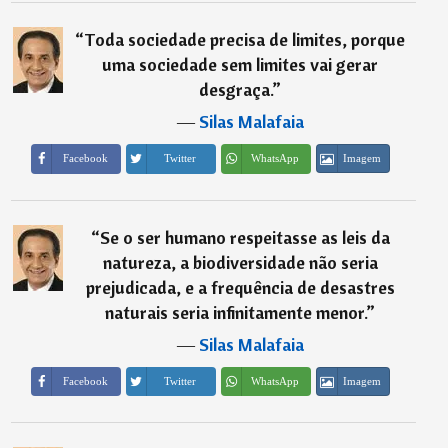
“
Toda sociedade precisa de limites, porque
uma sociedade sem limites vai gerar
desgraça.
”
―
Silas Malafaia
Imagem
Facebook
Twitter
WhatsApp
“
Se o ser humano respeitasse as leis da
natureza, a biodiversidade não seria
prejudicada, e a frequência de desastres
naturais seria infinitamente menor.
”
―
Silas Malafaia
Imagem
Facebook
Twitter
WhatsApp