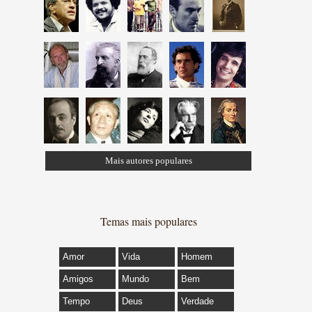
Mais autores populares
Temas mais populares
Amor
Vida
Homem
Amigos
Mundo
Bem
Tempo
Deus
Verdade