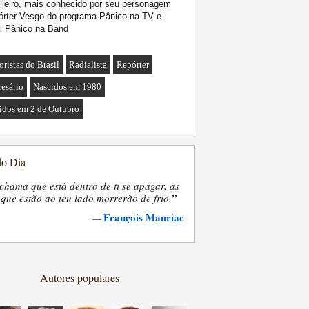
ileiro, mais conhecido por seu personagem
órter Vesgo do programa Pânico na TV e
l Pânico na Band
ristas do Brasil
Radialista
Repórter
esário
Nascidos em 1980
idos em 2 de Outubro
do Dia
chama que está dentro de ti se apagar, as
”
que estão ao teu lado morrerão de frio.
François Mauriac
—
Autores populares