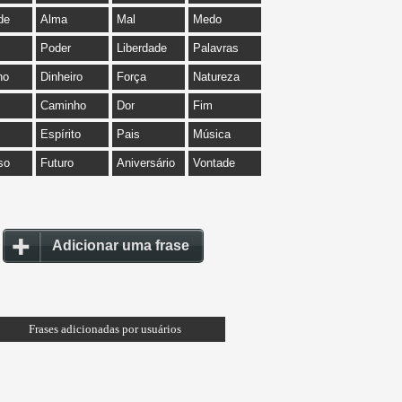
de
Alma
Mal
Medo
Poder
Liberdade
Palavras
ho
Dinheiro
Força
Natureza
Caminho
Dor
Fim
Espírito
Pais
Música
so
Futuro
Aniversário
Vontade
Adicionar uma frase
Frases adicionadas por usuários