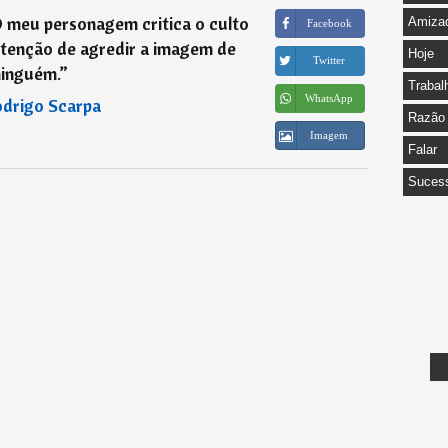
O meu personagem critica o culto
Amiza
Facebook
ntenção de agredir a imagem de
Hoje
Twitter
ninguém.
”
Trabal
WhatsApp
drigo Scarpa
Razão
Imagem
Falar
Suces