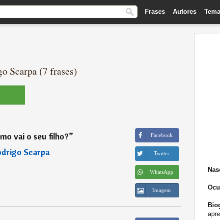
Frases
Autores
Tema
o Scarpa (7 frases)
omo vai o seu filho?
”
Facebook
drigo Scarpa
Twitter
Nas
WhatsApp
Ocu
Imagem
Biog
apre