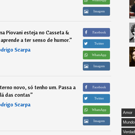
Imagem
ana Piovani esteja no Casseta &
Facebook
 aprende a ter senso de humor.
”
Twitter
drigo Scarpa
WhatsApp
Imagem
terno novo, só tenho um. Passa a
Facebook
lá das contas
”
Twitter
drigo Scarpa
WhatsApp
Amor
Imagem
Mundo
Verda