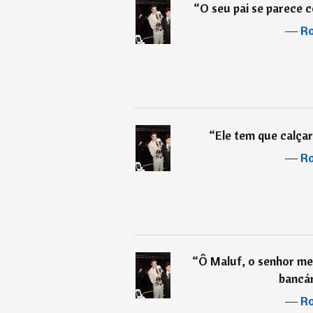
“
O seu pai se parece 
―
Ro
“
Ele tem que calçar
―
Ro
“
Ô Maluf, o senhor me
bancár
―
Ro