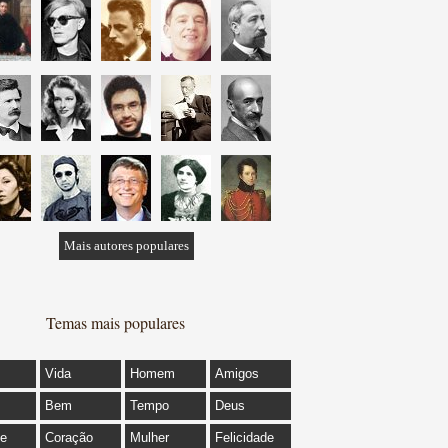
Mais autores populares
Temas mais populares
Vida
Homem
Amigos
Bem
Tempo
Deus
de
Coração
Mulher
Felicidade