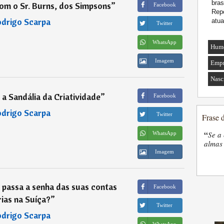
bras
com o Sr. Burns, dos Simpsons
”
Facebook
Rep
drigo Scarpa
atua
Twitter
WhatsApp
Humo
Imagem
Empr
Nasc
 a Sandália da Criatividade
”
Facebook
drigo Scarpa
Twitter
Frase 
“
Se a 
WhatsApp
almas 
Imagem
 passa a senha das suas contas
Facebook
ias na Suíça?
”
Twitter
drigo Scarpa
WhatsApp