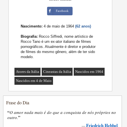
Facebook
Nascimento:
4 de maio de 1964
(62 anos)
Biografia:
Rocco Siffredi, nome artístico de
Rocco Tano é um ex-ator italiano de filmes
pornográficos. Atualmente é diretor e produtor
de filmes do mesmo gênero, além de ter sido
modelo.
Atores da Itália
Cineastas da Itália
Nascidos em 1964
Nascidos em 4 de Maio
Frase do Dia
“
O amor nada mais é do que a conquista de nós próprios no
”
outro.
Friedrich Hebbel
—