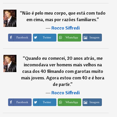
“
Não é pelo meu corpo, que está com tudo
em cima, mas por razões familiares.
”
―
Rocco Siffredi
Imagem
Facebook
Twitter
WhatsApp
“
Quando eu comecei, 20 anos atrás, me
incomodava ver homens mais velhos na
casa dos 40 filmando com garotas muito
mais jovens. Agora estou com 40 e é hora
de partir.
”
―
Rocco Siffredi
Imagem
Facebook
Twitter
WhatsApp