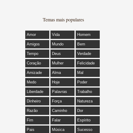
Temas mais populares
Amor
Vida
Homem
Amigos
Mundo
Bem
Tempo
Deus
Verdade
Coração
Mulher
Felicidade
Amizade
Alma
Mal
Medo
Hoje
Poder
Liberdade
Palavras
Trabalho
Dinheiro
Força
Natureza
Razão
Caminho
Dor
Fim
Falar
Espírito
Pais
Música
Sucesso