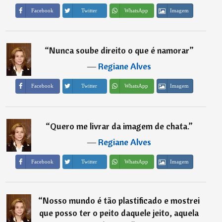
Imagem
Facebook
Twitter
WhatsApp
“
Nunca soube direito o que é namorar
”
―
Regiane Alves
Imagem
Facebook
Twitter
WhatsApp
“
Quero me livrar da imagem de chata.
”
―
Regiane Alves
Imagem
Facebook
Twitter
WhatsApp
“
Nosso mundo é tão plastificado e mostrei
que posso ter o peito daquele jeito, aquela