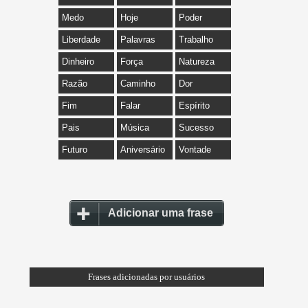
Medo
Hoje
Poder
Liberdade
Palavras
Trabalho
Dinheiro
Força
Natureza
Razão
Caminho
Dor
Fim
Falar
Espírito
Pais
Música
Sucesso
Futuro
Aniversário
Vontade
Adicionar uma frase
Frases adicionadas por usuários