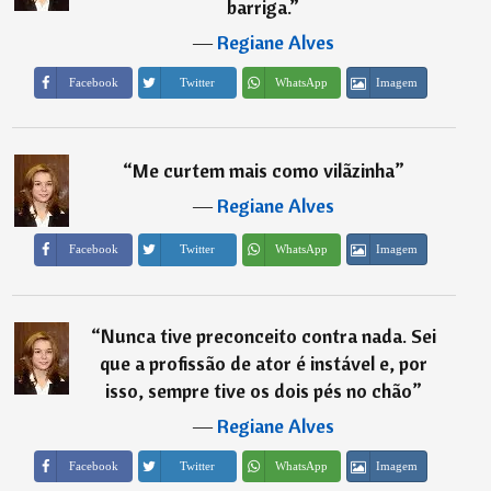
barriga.
”
―
Regiane Alves
Imagem
Facebook
Twitter
WhatsApp
“
Me curtem mais como vilãzinha
”
―
Regiane Alves
Imagem
Facebook
Twitter
WhatsApp
“
Nunca tive preconceito contra nada. Sei
que a profissão de ator é instável e, por
isso, sempre tive os dois pés no chão
”
―
Regiane Alves
Imagem
Facebook
Twitter
WhatsApp