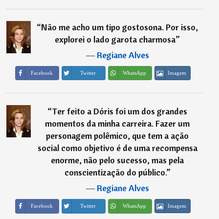
“
Não me acho um tipo gostosona. Por isso,
explorei o lado garota charmosa
”
―
Regiane Alves
Imagem
Facebook
Twitter
WhatsApp
“
Ter feito a Dóris foi um dos grandes
momentos da minha carreira. Fazer um
personagem polêmico, que tem a ação
social como objetivo é de uma recompensa
enorme, não pelo sucesso, mas pela
conscientização do público.
”
―
Regiane Alves
Imagem
Facebook
Twitter
WhatsApp