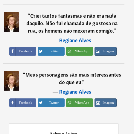
“
Criei tantos fantasmas e não era nada
daquilo. Não fui chamada de gostosa na
rua, os homens não mexeram comigo.
”
―
Regiane Alves
Imagem
Facebook
Twitter
WhatsApp
“
Meus personagens são mais interessantes
do que eu.
”
―
Regiane Alves
Imagem
Facebook
Twitter
WhatsApp
Sobre o Autor: