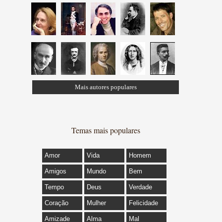
Mais autores populares
Temas mais populares
Amor
Vida
Homem
Amigos
Mundo
Bem
Tempo
Deus
Verdade
Coração
Mulher
Felicidade
Amizade
Alma
Mal