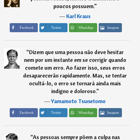
poucos possuem.
”
―
Karl Kraus
Imagem
Facebook
Twitter
WhatsApp
“
Dizem que uma pessoa não deve hesitar
nem por um instante em se corrigir quando
comete um erro. Ao fazer isso, seus erros
desaparecerão rapidamente. Mas, se tentar
ocultá-lo, o erro se tornará ainda mais
indigno e doloroso.
”
―
Yamamoto Tsunetomo
Imagem
Facebook
Twitter
WhatsApp
“
As pessoas sempre põem a culpa nas