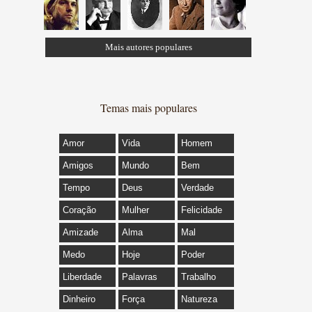
Mais autores populares
Temas mais populares
Amor
Vida
Homem
Amigos
Mundo
Bem
Tempo
Deus
Verdade
Coração
Mulher
Felicidade
Amizade
Alma
Mal
Medo
Hoje
Poder
Liberdade
Palavras
Trabalho
Dinheiro
Força
Natureza