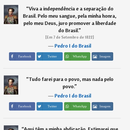
“
Viva a independência e a separação do
Brasil. Pelo meu sangue, pela minha honra,
pelo meu Deus, juro promover a liberdade
do Brasil.
”
[Em 7 de Setembro de 1822]
―
Pedro I do Brasil
Imagem
Facebook
Twitter
WhatsApp
“
Tudo farei para o povo, mas nada pelo
povo.
”
―
Pedro I do Brasil
Imagem
Facebook
Twitter
WhatsApp
“
Aqui têm a minha abdicação. Estimarei que