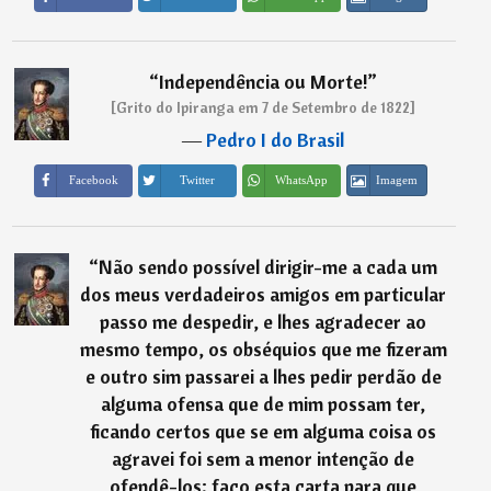
“
Independência ou Morte!
”
[Grito do Ipiranga em 7 de Setembro de 1822]
―
Pedro I do Brasil
Imagem
Facebook
Twitter
WhatsApp
“
Não sendo possível dirigir-me a cada um
dos meus verdadeiros amigos em particular
passo me despedir, e lhes agradecer ao
mesmo tempo, os obséquios que me fizeram
e outro sim passarei a lhes pedir perdão de
alguma ofensa que de mim possam ter,
ficando certos que se em alguma coisa os
agravei foi sem a menor intenção de
ofendê-los; faço esta carta para que