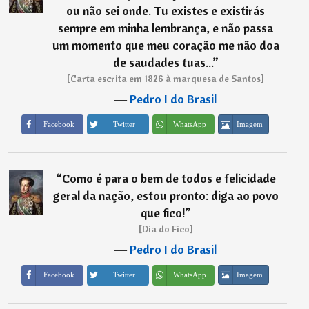
ou não sei onde. Tu existes e existirás
sempre em minha lembrança, e não passa
um momento que meu coração me não doa
de saudades tuas...
”
[Carta escrita em 1826 à marquesa de Santos]
―
Pedro I do Brasil
Imagem
Facebook
Twitter
WhatsApp
“
Como é para o bem de todos e felicidade
geral da nação, estou pronto: diga ao povo
que fico!
”
[Dia do Fico]
―
Pedro I do Brasil
Imagem
Facebook
Twitter
WhatsApp