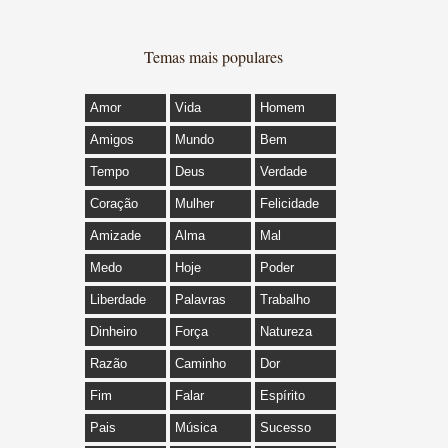
Temas mais populares
Amor
Vida
Homem
Amigos
Mundo
Bem
Tempo
Deus
Verdade
Coração
Mulher
Felicidade
Amizade
Alma
Mal
Medo
Hoje
Poder
Liberdade
Palavras
Trabalho
Dinheiro
Força
Natureza
Razão
Caminho
Dor
Fim
Falar
Espírito
Pais
Música
Sucesso