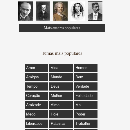
Mais autores populares
Temas mais populares
Amor
Vida
Homem
Amigos
Mundo
Bem
Tempo
Deus
Verdade
Coração
Mulher
Felicidade
Amizade
Alma
Mal
Medo
Hoje
Poder
Liberdade
Palavras
Trabalho