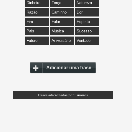
Dinheiro
Força
Natureza
Razão
Caminho
Dor
Fim
Falar
Espírito
Pais
Música
Sucesso
Futuro
Aniversário
Vontade
Adicionar uma frase
Frases adicionadas por usuários