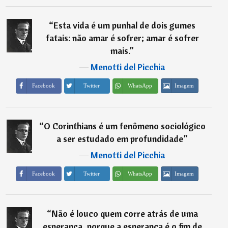
“
Esta vida é um punhal de dois gumes
fatais: não amar é sofrer; amar é sofrer
mais.
”
―
Menotti del Picchia
Imagem
Facebook
Twitter
WhatsApp
“
O Corinthians é um fenômeno sociológico
a ser estudado em profundidade
”
―
Menotti del Picchia
Imagem
Facebook
Twitter
WhatsApp
“
Não é louco quem corre atrás de uma
esperança, porque a esperança é o fim de