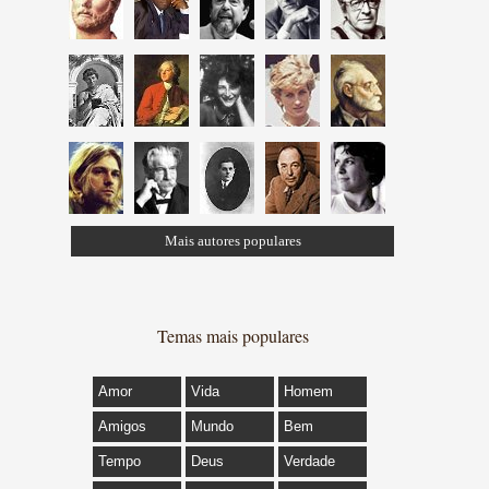
Mais autores populares
Temas mais populares
Amor
Vida
Homem
Amigos
Mundo
Bem
Tempo
Deus
Verdade