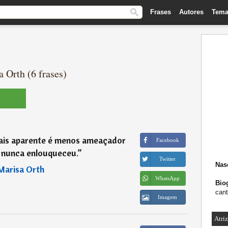
Frases
Autores
Tema
 Orth (6 frases)
ais aparente é menos ameaçador
Facebook
 nunca enlouqueceu.
”
Twitter
Nas
Marisa Orth
WhatsApp
Biog
cant
Imagem
Atriz