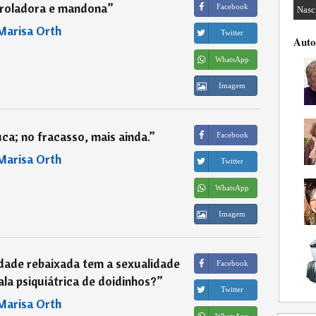
troladora e mandona
”
Facebook
Nasc
Marisa Orth
Twitter
Auto
WhatsApp
Imagem
ca; no fracasso, mais ainda.
”
Facebook
Marisa Orth
Twitter
WhatsApp
Imagem
dade rebaixada tem a sexualidade
Facebook
ala psiquiátrica de doidinhos?
”
Twitter
Marisa Orth
WhatsApp