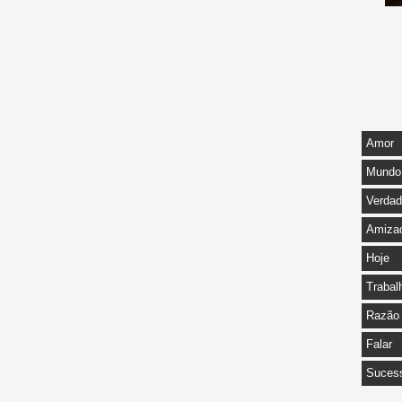
Amor
Mundo
Verda
Amiza
Hoje
Trabal
Razão
Falar
Suces