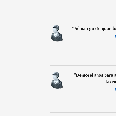
“
Só não gosto quando
―
“
Demorei anos para a
faze
―