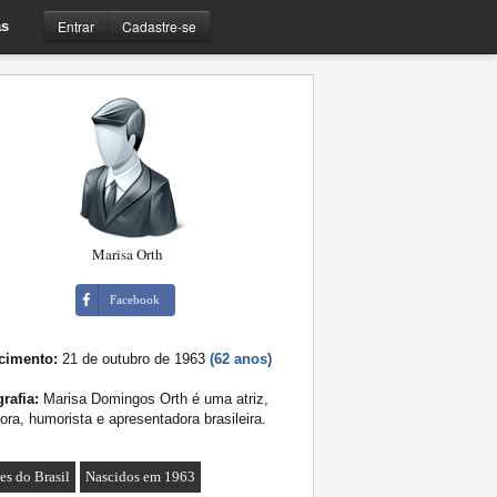
Entrar
Cadastre-se
s
Marisa Orth
Facebook
cimento:
21 de outubro de 1963
(62 anos)
rafia:
Marisa Domingos Orth é uma atriz,
ora, humorista e apresentadora brasileira.
es do Brasil
Nascidos em 1963