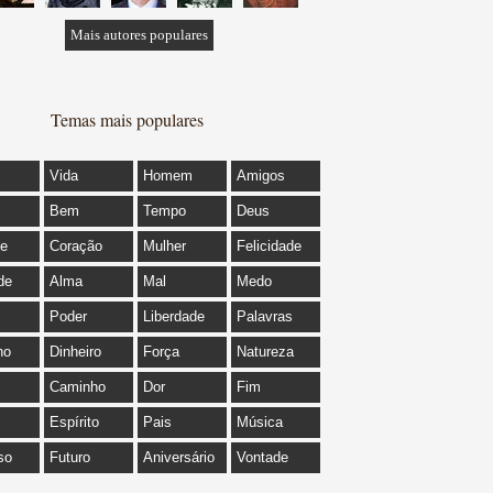
Mais autores populares
Temas mais populares
Vida
Homem
Amigos
Bem
Tempo
Deus
de
Coração
Mulher
Felicidade
de
Alma
Mal
Medo
Poder
Liberdade
Palavras
ho
Dinheiro
Força
Natureza
Caminho
Dor
Fim
Espírito
Pais
Música
so
Futuro
Aniversário
Vontade