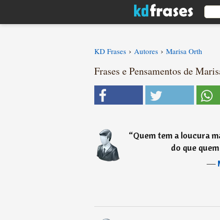
›
›
KD Frases
Autores
Marisa Orth
Frases e Pensamentos de Marisa
“
Quem tem a loucura m
do que quem
―