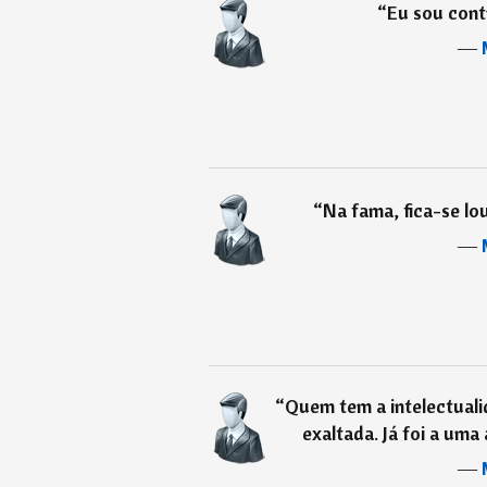
“
Eu sou con
―
“
Na fama, fica-se lou
―
“
Quem tem a intelectuali
exaltada. Já foi a uma 
―