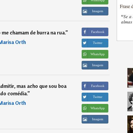
Frase 
Imagem
“
Se a 
almas 
 me chamam de burra na rua.
”
Facebook
Marisa Orth
Twitter
WhatsApp
Imagem
dmitir, mas acho que sou boa
Facebook
ndo comédia.
”
Twitter
Marisa Orth
WhatsApp
Imagem