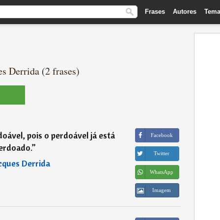
Frases
Autores
Tema
s Derrida (2 frases)
oável, pois o perdoável já está
Facebook
erdoado.
”
Twitter
cques Derrida
WhatsApp
Imagem