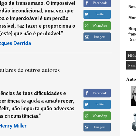
algo de transumano. O impossível
Facebook
Nas
rdão incondicional, uma vez que
Twitter
oa o imperdoável é um perdão
Mor
ossível, faz fazer e proporciona o
WhatsApp
Biog
(este) que não é perdoável.
”
fran
Imagem
Desc
cques Derrida
Filó
Nasc
ulares de outros autores
Auto
ncias às tuas dificuldades e
Facebook
eriência te ajuda a amadurecer,
Twitter
feliz, não importa quão adversas
s circunstâncias.
”
WhatsApp
Henry Miller
Imagem