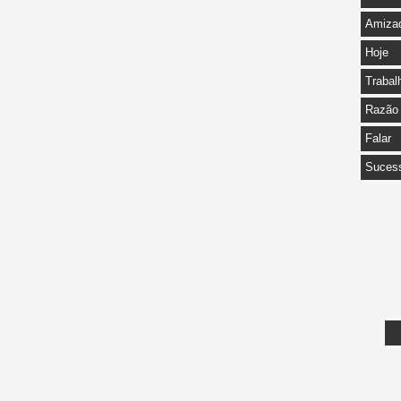
Amiza
Hoje
Trabal
Razão
Falar
Suces