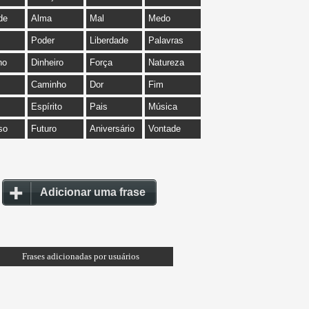
de
Alma
Mal
Medo
Poder
Liberdade
Palavras
ho
Dinheiro
Força
Natureza
Caminho
Dor
Fim
Espírito
Pais
Música
so
Futuro
Aniversário
Vontade
Adicionar uma frase
Frases adicionadas por usuários