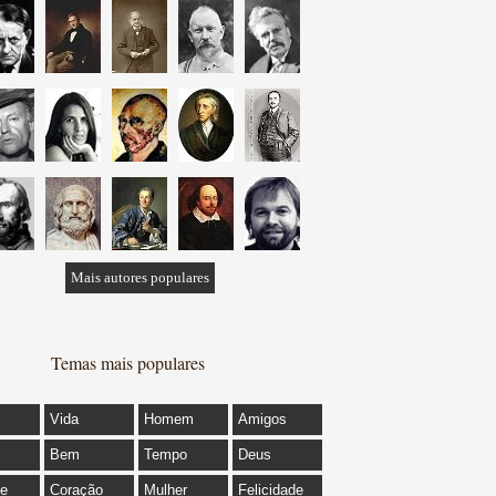
Mais autores populares
Temas mais populares
Vida
Homem
Amigos
Bem
Tempo
Deus
de
Coração
Mulher
Felicidade