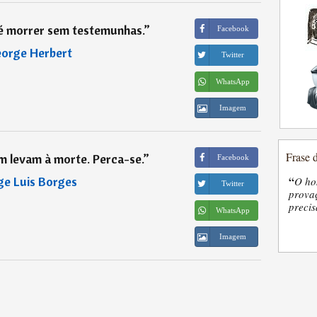
é morrer sem testemunhas.
”
Facebook
orge Herbert
Twitter
WhatsApp
Imagem
Frase 
 levam à morte. Perca-se.
”
Facebook
ge Luis Borges
“
O ho
Twitter
provaç
precis
WhatsApp
Imagem