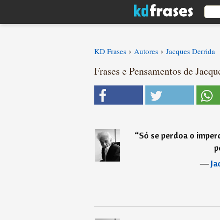
›
›
KD Frases
Autores
Jacques Derrida
Frases e Pensamentos de Jacque
“
Só se perdoa o imperd
p
―
Ja