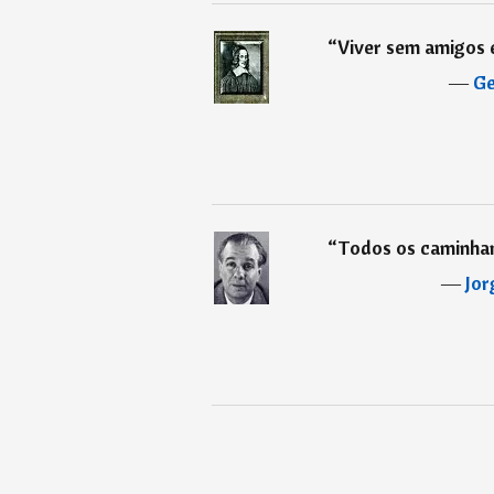
“
Viver sem amigos 
―
Ge
“
Todos os caminham
―
Jor