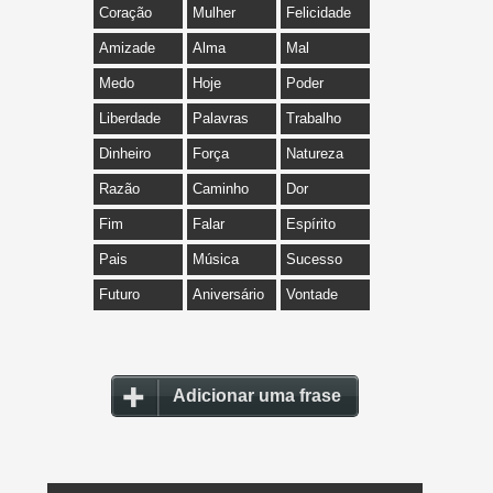
Coração
Mulher
Felicidade
Amizade
Alma
Mal
Medo
Hoje
Poder
Liberdade
Palavras
Trabalho
Dinheiro
Força
Natureza
Razão
Caminho
Dor
Fim
Falar
Espírito
Pais
Música
Sucesso
Futuro
Aniversário
Vontade
Adicionar uma frase