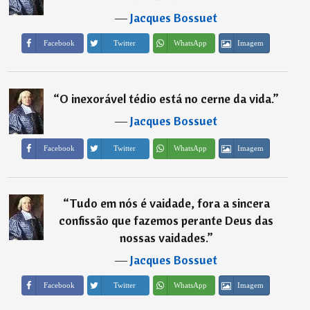
―
Jacques Bossuet
Imagem
Facebook
Twitter
WhatsApp
“
O inexorável tédio está no cerne da vida.
”
―
Jacques Bossuet
Imagem
Facebook
Twitter
WhatsApp
“
Tudo em nós é vaidade, fora a sincera
confissão que fazemos perante Deus das
nossas vaidades.
”
―
Jacques Bossuet
Imagem
Facebook
Twitter
WhatsApp