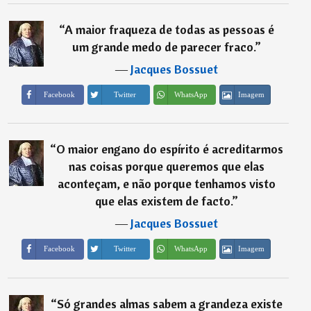
“
A maior fraqueza de todas as pessoas é
um grande medo de parecer fraco.
”
―
Jacques Bossuet
Imagem
Facebook
Twitter
WhatsApp
“
O maior engano do espírito é acreditarmos
nas coisas porque queremos que elas
aconteçam, e não porque tenhamos visto
que elas existem de facto.
”
―
Jacques Bossuet
Imagem
Facebook
Twitter
WhatsApp
“
Só grandes almas sabem a grandeza existe