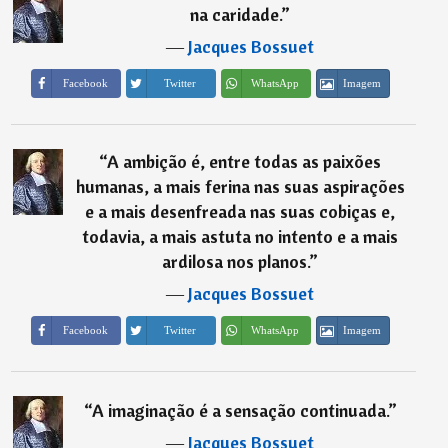
na caridade.
”
―
Jacques Bossuet
Imagem
Facebook
Twitter
WhatsApp
“
A ambição é, entre todas as paixões
humanas, a mais ferina nas suas aspirações
e a mais desenfreada nas suas cobiças e,
todavia, a mais astuta no intento e a mais
ardilosa nos planos.
”
―
Jacques Bossuet
Imagem
Facebook
Twitter
WhatsApp
“
A imaginação é a sensação continuada.
”
―
Jacques Bossuet