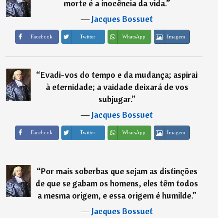
morte é a inocência da vida.
”
―
Jacques Bossuet
Imagem
Facebook
Twitter
WhatsApp
“
Evadi-vos do tempo e da mudança; aspirai
à eternidade; a vaidade deixará de vos
subjugar.
”
―
Jacques Bossuet
Imagem
Facebook
Twitter
WhatsApp
“
Por mais soberbas que sejam as distinções
de que se gabam os homens, eles têm todos
a mesma origem, e essa origem é humilde.
”
―
Jacques Bossuet