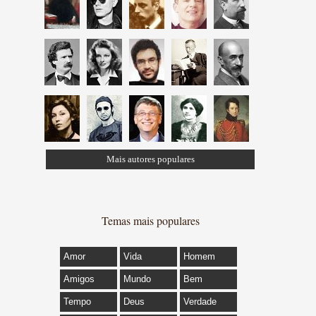
Mais autores populares
Temas mais populares
Amor
Vida
Homem
Amigos
Mundo
Bem
Tempo
Deus
Verdade