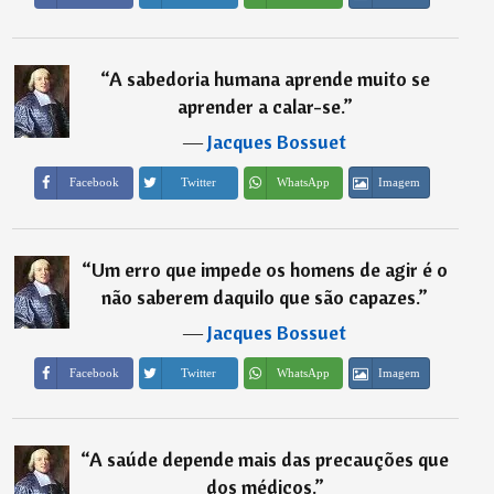
“
A sabedoria humana aprende muito se
aprender a calar-se.
”
―
Jacques Bossuet
Imagem
Facebook
Twitter
WhatsApp
“
Um erro que impede os homens de agir é o
não saberem daquilo que são capazes.
”
―
Jacques Bossuet
Imagem
Facebook
Twitter
WhatsApp
“
A saúde depende mais das precauções que
dos médicos.
”