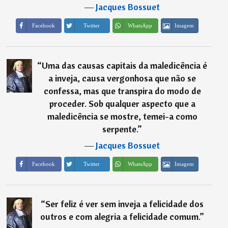
―
Jacques Bossuet
Imagem
Facebook
Twitter
WhatsApp
“
Uma das causas capitais da maledicência é
a inveja, causa vergonhosa que não se
confessa, mas que transpira do modo de
proceder. Sob qualquer aspecto que a
maledicência se mostre, temei-a como
serpente.
”
―
Jacques Bossuet
Imagem
Facebook
Twitter
WhatsApp
“
Ser feliz é ver sem inveja a felicidade dos
outros e com alegria a felicidade comum.
”