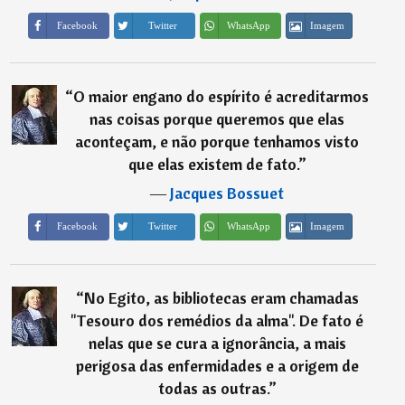
Imagem
Facebook
Twitter
WhatsApp
“
O maior engano do espírito é acreditarmos
nas coisas porque queremos que elas
aconteçam, e não porque tenhamos visto
que elas existem de fato.
”
―
Jacques Bossuet
Imagem
Facebook
Twitter
WhatsApp
“
No Egito, as bibliotecas eram chamadas
''Tesouro dos remédios da alma''. De fato é
nelas que se cura a ignorância, a mais
perigosa das enfermidades e a origem de
todas as outras.
”