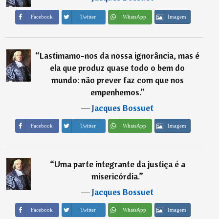
Imagem
Facebook
Twitter
WhatsApp
“
Lastimamo-nos da nossa ignorância, mas é
ela que produz quase todo o bem do
mundo: não prever faz com que nos
empenhemos.
”
―
Jacques Bossuet
Imagem
Facebook
Twitter
WhatsApp
“
Uma parte integrante da justiça é a
misericórdia.
”
―
Jacques Bossuet
Imagem
Facebook
Twitter
WhatsApp