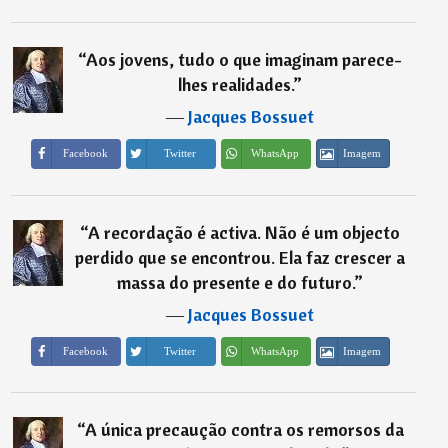
“
Aos jovens, tudo o que imaginam parece-
lhes realidades.
”
―
Jacques Bossuet
Imagem
Facebook
Twitter
WhatsApp
“
A recordação é activa. Não é um objecto
perdido que se encontrou. Ela faz crescer a
massa do presente e do futuro.
”
―
Jacques Bossuet
Imagem
Facebook
Twitter
WhatsApp
“
A única precaução contra os remorsos da