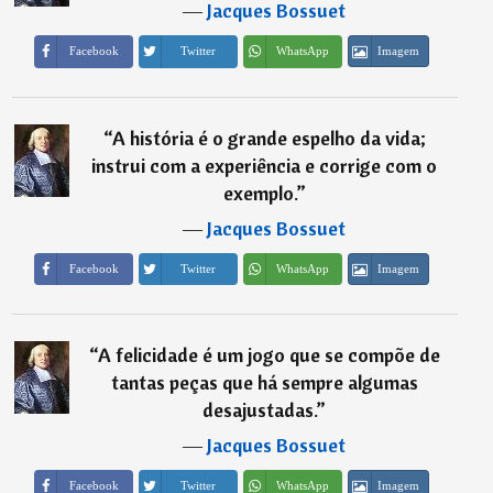
―
Jacques Bossuet
Imagem
Facebook
Twitter
WhatsApp
“
A história é o grande espelho da vida;
instrui com a experiência e corrige com o
exemplo.
”
―
Jacques Bossuet
Imagem
Facebook
Twitter
WhatsApp
“
A felicidade é um jogo que se compõe de
tantas peças que há sempre algumas
desajustadas.
”
―
Jacques Bossuet
Imagem
Facebook
Twitter
WhatsApp