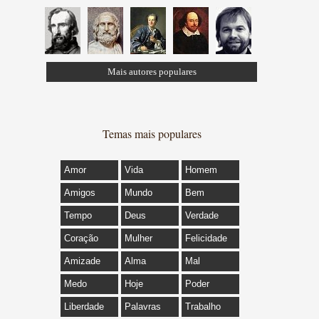
Mais autores populares
Temas mais populares
Amor
Vida
Homem
Amigos
Mundo
Bem
Tempo
Deus
Verdade
Coração
Mulher
Felicidade
Amizade
Alma
Mal
Medo
Hoje
Poder
Liberdade
Palavras
Trabalho