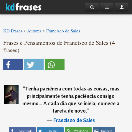
›
›
KD Frases
Autores
Francisco de Sales
Frases e Pensamentos de Francisco de Sales (4
frases)
“
Tenha paciência com todas as coisas, mas
principalmente tenha paciência consigo
mesmo... A cada dia que se inicia, comece a
tarefa de novo.
”
―
Francisco de Sales
Imagem
Facebook
Twitter
WhatsApp