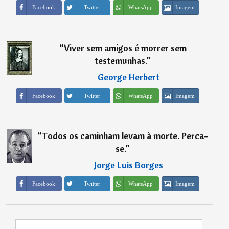
Imagem
Facebook
Twitter
WhatsApp
“
Viver sem amigos é morrer sem
testemunhas.
”
―
George Herbert
Imagem
Facebook
Twitter
WhatsApp
“
Todos os caminham levam à morte. Perca-
se.
”
―
Jorge Luis Borges
Imagem
Facebook
Twitter
WhatsApp