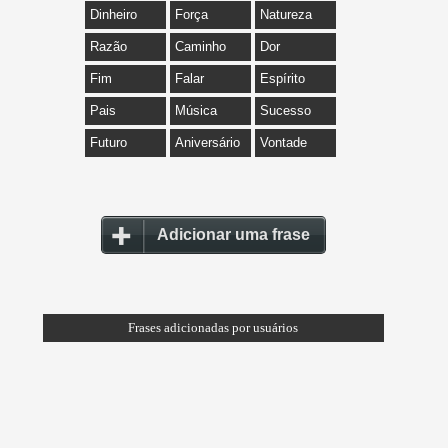
Dinheiro
Força
Natureza
Razão
Caminho
Dor
Fim
Falar
Espírito
Pais
Música
Sucesso
Futuro
Aniversário
Vontade
Adicionar uma frase
Frases adicionadas por usuários