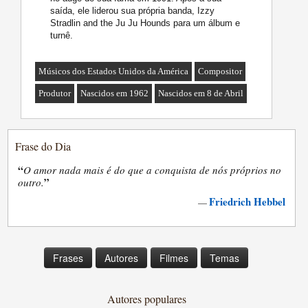
saída, ele liderou sua própria banda, Izzy
Stradlin and the Ju Ju Hounds para um álbum e
turnê.
Músicos dos Estados Unidos da América
Compositor
Produtor
Nascidos em 1962
Nascidos em 8 de Abril
Frase do Dia
“
O amor nada mais é do que a conquista de nós próprios no
”
outro.
Friedrich Hebbel
—
Frases
Autores
Filmes
Temas
Autores populares