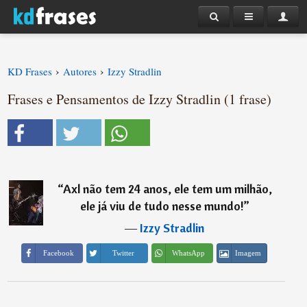
›
›
KD Frases
Autores
Izzy Stradlin
Frases e Pensamentos de Izzy Stradlin (1 frase)
“
Axl não tem 24 anos, ele tem um milhão,
ele já viu de tudo nesse mundo!
”
―
Izzy Stradlin
Imagem
Facebook
Twitter
WhatsApp