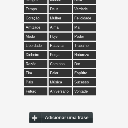
Tempo
Deus
Verdade
Coração
Mulher
Felicidade
Amizade
Alma
Mal
Medo
Hoje
Poder
Liberdade
Palavras
Trabalho
Dinheiro
Força
Natureza
Razão
Caminho
Dor
Fim
Falar
Espírito
Pais
Música
Sucesso
Futuro
Aniversário
Vontade
Adicionar uma frase