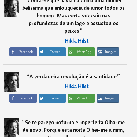
“
Conta-se que havia na China uma mulher
belíssima que enlouquecia de amor todos os
homens. Mas certa vez caiu nas
profundezas de um lago e assustou os
peixes.
”
―
Hilda Hilst
Imagem
Facebook
Twitter
WhatsApp
“
A verdadeira revolução é a santidade.
”
―
Hilda Hilst
Imagem
Facebook
Twitter
WhatsApp
“
Se te pareço noturna e imperfeita Olha-me
de novo. Porque esta noite Olhei-me a mim,