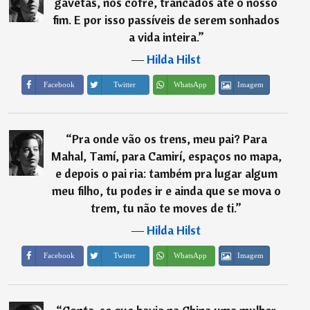
gavetas, nos cofre, trancados até o nosso
fim. E por isso passíveis de serem sonhados
a vida inteira.
”
―
Hilda Hilst
Imagem
Facebook
Twitter
WhatsApp
“
Pra onde vão os trens, meu pai? Para
Mahal, Tamí, para Camirí, espaços no mapa,
e depois o pai ria: também pra lugar algum
meu filho, tu podes ir e ainda que se mova o
trem, tu não te moves de ti.
”
―
Hilda Hilst
Imagem
Facebook
Twitter
WhatsApp