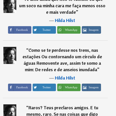
um soco na minha cara me faça menos osso
e mais verdade
”
―
Hilda Hilst
Imagem
Facebook
Twitter
WhatsApp
“
Como se te perdesse nos trens, nas
estações Ou contornando um círculo de
águas Removente ave, assim te somo a
mim: De redes e de anseios inundada
”
―
Hilda Hilst
Imagem
Facebook
Twitter
WhatsApp
“
Raros? Teus preclaros amigos. E tu
mesmo, raro. Se nas coisas que digo