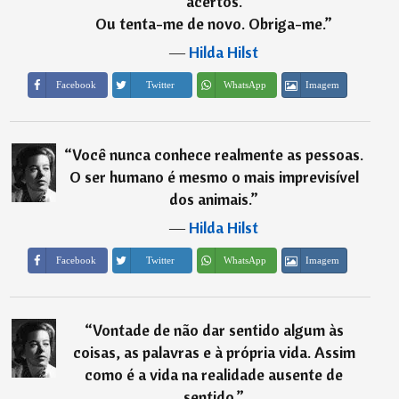
acertos.
Ou tenta-me de novo. Obriga-me.
”
―
Hilda Hilst
Imagem
Facebook
Twitter
WhatsApp
“
Você nunca conhece realmente as pessoas.
O ser humano é mesmo o mais imprevisível
dos animais.
”
―
Hilda Hilst
Imagem
Facebook
Twitter
WhatsApp
“
Vontade de não dar sentido algum às
coisas, as palavras e à própria vida. Assim
como é a vida na realidade ausente de
sentido.
”