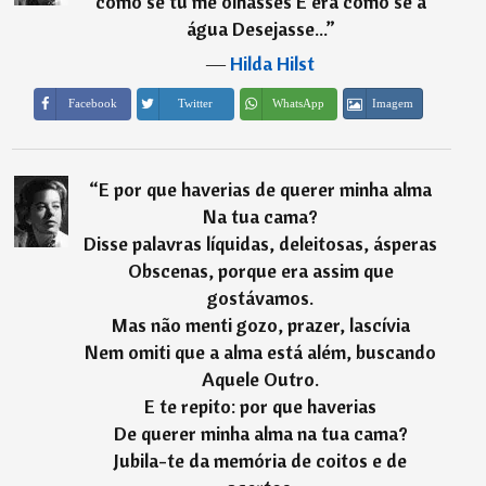
como se tu me olhasses E era como se a
água Desejasse...
”
―
Hilda Hilst
Imagem
Facebook
Twitter
WhatsApp
“
E por que haverias de querer minha alma
Na tua cama?
Disse palavras líquidas, deleitosas, ásperas
Obscenas, porque era assim que
gostávamos.
Mas não menti gozo, prazer, lascívia
Nem omiti que a alma está além, buscando
Aquele Outro.
E te repito: por que haverias
De querer minha alma na tua cama?
Jubila-te da memória de coitos e de