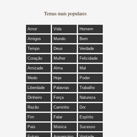
Temas mais populares
Amor
Vida
Homem
Amigos
Mundo
Bem
Tempo
Deus
Verdade
Coração
Mulher
Felicidade
Amizade
Alma
Mal
Medo
Hoje
Poder
Liberdade
Palavras
Trabalho
Dinheiro
Força
Natureza
Razão
Caminho
Dor
Fim
Falar
Espírito
Pais
Música
Sucesso
Futuro
Aniversário
Vontade