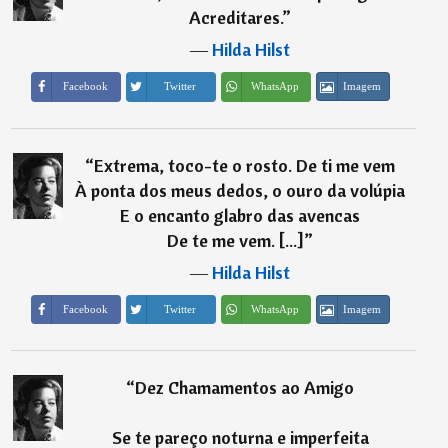
Acreditares.
”
―
Hilda Hilst
Imagem
Facebook
Twitter
WhatsApp
“
Extrema, toco-te o rosto. De ti me vem
À ponta dos meus dedos, o ouro da volúpia
E o encanto glabro das avencas
De te me vem. [...]
”
―
Hilda Hilst
Imagem
Facebook
Twitter
WhatsApp
“
Dez Chamamentos ao Amigo
Se te pareço noturna e imperfeita