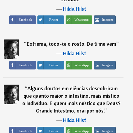
―
Hilda Hilst
Imagem
Facebook
Twitter
WhatsApp
“
Extrema, toco-te o rosto. De ti me vem
”
―
Hilda Hilst
Imagem
Facebook
Twitter
WhatsApp
“
Alguns doutos em ciências descobriram
que quanto maior o intestino, mais místico
o indivíduo. E quem mais místico que Deus?
Grande Intestino, orai por nós.
”
―
Hilda Hilst
Imagem
Facebook
Twitter
WhatsApp