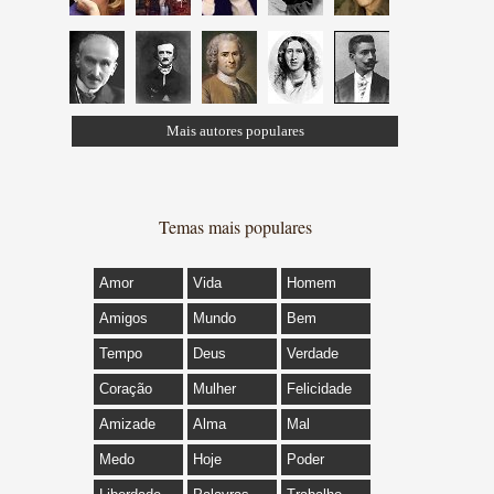
Mais autores populares
Temas mais populares
Amor
Vida
Homem
Amigos
Mundo
Bem
Tempo
Deus
Verdade
Coração
Mulher
Felicidade
Amizade
Alma
Mal
Medo
Hoje
Poder