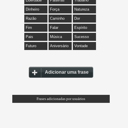
Liberdade
Palavras
Trabalho
Dinheiro
Força
Natureza
Razão
Caminho
Dor
Fim
Falar
Espírito
Pais
Música
Sucesso
Futuro
Aniversário
Vontade
Adicionar uma frase
Frases adicionadas por usuários