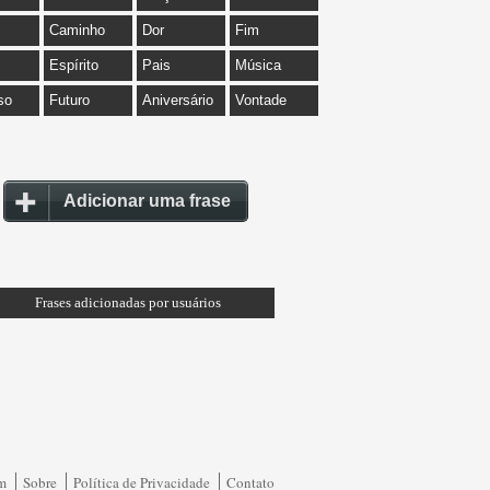
Caminho
Dor
Fim
Espírito
Pais
Música
so
Futuro
Aniversário
Vontade
Adicionar uma frase
Frases adicionadas por usuários
am
Sobre
Política de Privacidade
Contato