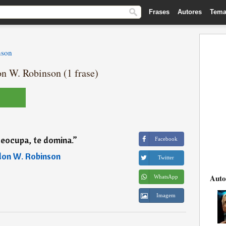
Frases
Autores
Tema
nson
n W. Robinson (1 frase)
reocupa, te domina.
”
Facebook
on W. Robinson
Twitter
Auto
WhatsApp
Imagem