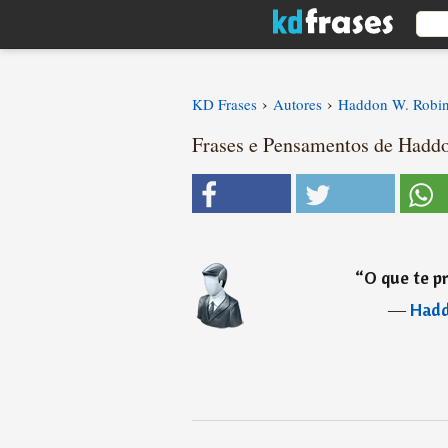
›
›
KD Frases
Autores
Haddon W. Robi
Frases e Pensamentos de Haddo
“
O que te p
―
Hadd