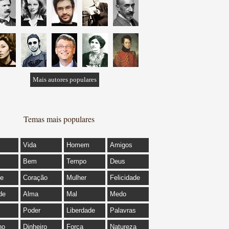
Mais autores populares
Temas mais populares
Vida
Homem
Amigos
Bem
Tempo
Deus
de
Coração
Mulher
Felicidade
de
Alma
Mal
Medo
Poder
Liberdade
Palavras
ho
Dinheiro
Força
Natureza