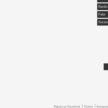
Razão
Falar
Suces
Página no Facebook
Twitter
Instagr