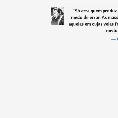
“
Só erra quem produz
medo de errar. As mas
aquelas em cujas veias f
medo 
―