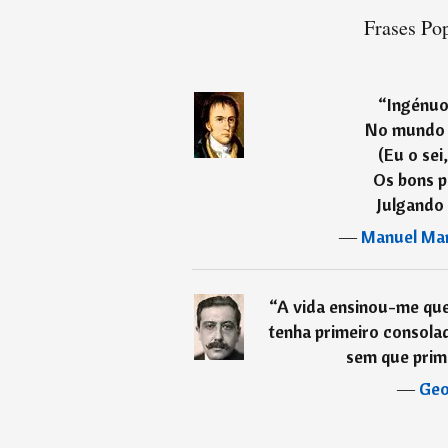
Frases Pop
“
Ingénuo
No mundo 
(Eu o sei
Os bons 
Julgando 
―
Manuel Mar
“
A vida ensinou-me qu
tenha primeiro consola
sem que prim
―
Geo