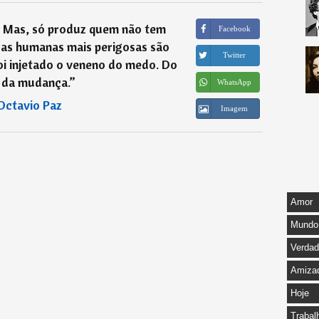
. Mas, só produz quem não tem
Facebook
sas humanas mais perigosas são
Twitter
oi injetado o veneno do medo. Do
da mudança.
”
WhatsApp
Octavio Paz
Imagem
Amor
Mundo
Verda
Amiza
Hoje
Trabal