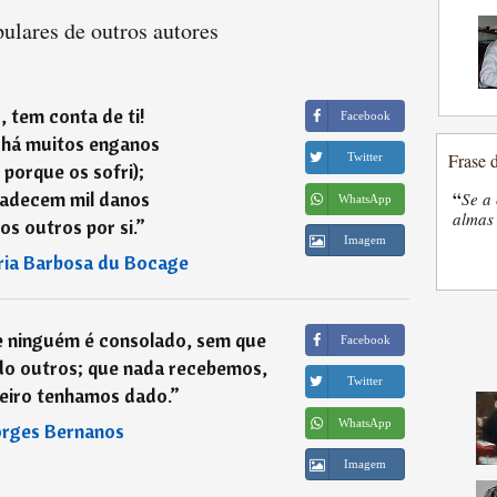
ulares de outros autores
, tem conta de ti!
Facebook
há muitos enganos
Frase 
Twitter
, porque os sofri);
padecem mil danos
“
Se a 
WhatsApp
almas 
os outros por si.
”
Imagem
ia Barbosa du Bocage
e ninguém é consolado, sem que
Facebook
do outros; que nada recebemos,
Twitter
eiro tenhamos dado.
”
WhatsApp
rges Bernanos
Imagem