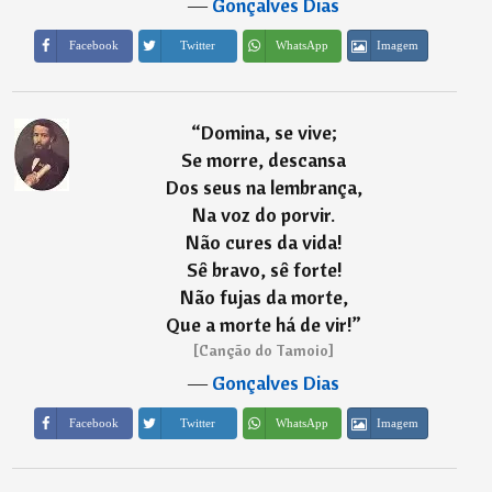
―
Gonçalves Dias
Imagem
Facebook
Twitter
WhatsApp
“
Domina, se vive;
Se morre, descansa
Dos seus na lembrança,
Na voz do porvir.
Não cures da vida!
Sê bravo, sê forte!
Não fujas da morte,
Que a morte há de vir!
”
[Canção do Tamoio]
―
Gonçalves Dias
Imagem
Facebook
Twitter
WhatsApp