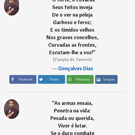
Seus feitos inveja
De o ver na peleja
Garboso e feroz;
E os tímidos velhos
Nos graves concelhos,
Curvadas as frontes,
Escutam-lhe a voz!
”
[Canção do Tamoio]
―
Gonçalves Dias
Imagem
Facebook
Twitter
WhatsApp
“
As armas ensaia,
Penetra na vida:
Pesada ou querida,
Viver é lutar.
Se o duro combate