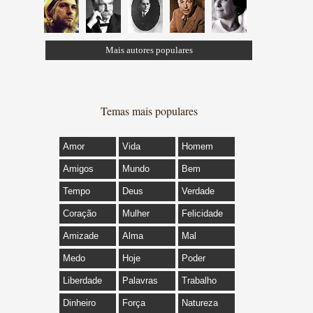
Mais autores populares
Temas mais populares
Amor
Vida
Homem
Amigos
Mundo
Bem
Tempo
Deus
Verdade
Coração
Mulher
Felicidade
Amizade
Alma
Mal
Medo
Hoje
Poder
Liberdade
Palavras
Trabalho
Dinheiro
Força
Natureza