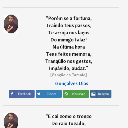
“
Porém se a fortuna,
Traindo teus passos,
Te arroja nos laços
Do inimigo falaz!
Na última hora
Teus feitos memora,
Tranqüilo nos gestos,
Impávido, audaz.
”
[Canção do Tamoio]
―
Gonçalves Dias
Imagem
Facebook
Twitter
WhatsApp
“
E cai como o tronco
Do raio tocado,