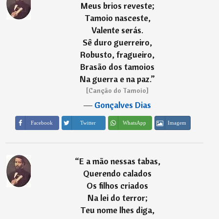
Meus brios reveste;
Tamoio nasceste,
Valente serás.
Sê duro guerreiro,
Robusto, fragueiro,
Brasão dos tamoios
Na guerra e na paz.
”
[Canção do Tamoio]
―
Gonçalves Dias
Imagem
Facebook
Twitter
WhatsApp
“
E a mão nessas tabas,
Querendo calados
Os filhos criados
Na lei do terror;
Teu nome lhes diga,