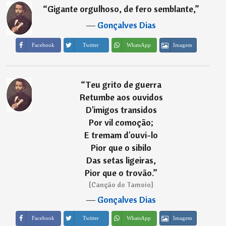
“
Gigante orgulhoso, de fero semblante,
”
―
Gonçalves Dias
Imagem
Facebook
Twitter
WhatsApp
“
Teu grito de guerra
Retumbe aos ouvidos
D'imigos transidos
Por vil comoção;
E tremam d'ouvi-lo
Pior que o sibilo
Das setas ligeiras,
Pior que o trovão.
”
[Canção do Tamoio]
―
Gonçalves Dias
Imagem
Facebook
Twitter
WhatsApp