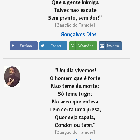
Que a gente inimiga
Talvez não escute
Sem pranto, sem dor!
”
[Canção do Tamoio]
―
Gonçalves Dias
Imagem
Facebook
Twitter
WhatsApp
“
Um dia vivemos!
O homem que é forte
Não teme da morte;
Só teme fugir;
No arco que entesa
Tem certa uma presa,
Quer seja tapuia,
Condor ou tapir.
”
[Canção do Tamoio]