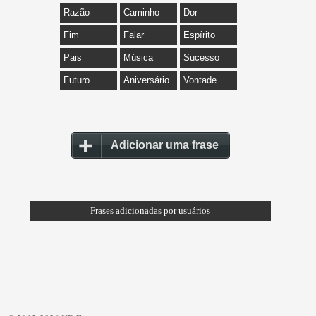
Razão
Caminho
Dor
Fim
Falar
Espírito
Pais
Música
Sucesso
Futuro
Aniversário
Vontade
Adicionar uma frase
Frases adicionadas por usuários