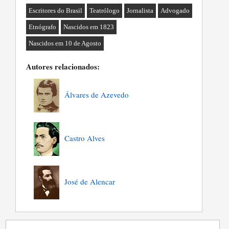
Escritores do Brasil
Teatrólogo
Jornalista
Advogado
Etnógrafo
Nascidos em 1823
Nascidos em 10 de Agosto
Autores relacionados:
Álvares de Azevedo
Castro Alves
José de Alencar