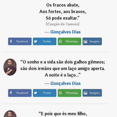
Os fracos abate,
Aos fortes, aos bravos,
Só pode exaltar.
”
[Canção do Tamoio]
―
Gonçalves Dias
Imagem
Facebook
Twitter
WhatsApp
“
O sonho e a vida são dois galhos gêmeos;
são dois irmãos que um laço amigo aperta.
A noite é o laço...
”
―
Gonçalves Dias
Imagem
Facebook
Twitter
WhatsApp
“
E pois que és meu filho,