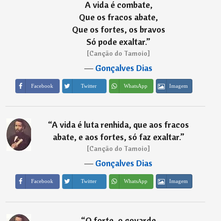
A vida é combate,
Que os fracos abate,
Que os fortes, os bravos
Só pode exaltar.
”
[Canção do Tamoio]
―
Gonçalves Dias
Imagem
Facebook
Twitter
WhatsApp
“
A vida é luta renhida, que aos fracos
abate, e aos fortes, só faz exaltar.
”
[Canção do Tamoio]
―
Gonçalves Dias
Imagem
Facebook
Twitter
WhatsApp
“
O forte, o covarde