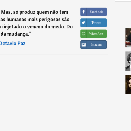
. Mas, só produz quem não tem
Facebook
sas humanas mais perigosas são
Twitter
oi injetado o veneno do medo. Do
da mudança.
”
WhatsApp
Octavio Paz
Imagem