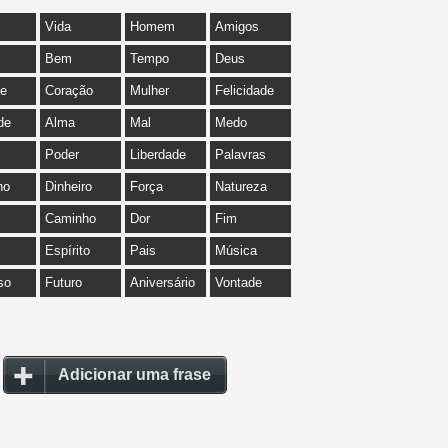
Vida
Homem
Amigos
Bem
Tempo
Deus
de
Coração
Mulher
Felicidade
de
Alma
Mal
Medo
Poder
Liberdade
Palavras
ho
Dinheiro
Força
Natureza
Caminho
Dor
Fim
Espírito
Pais
Música
so
Futuro
Aniversário
Vontade
Adicionar uma frase