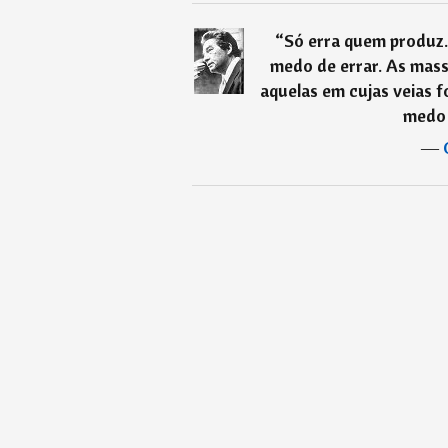
“
Só erra quem produz
medo de errar. As mas
aquelas em cujas veias f
medo 
―