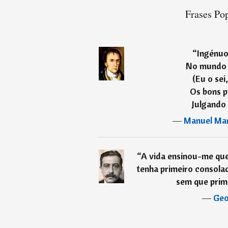
Frases Pop
“
Ingénuo
No mundo 
(Eu o sei
Os bons 
Julgando 
―
Manuel Mar
“
A vida ensinou-me qu
tenha primeiro consola
sem que prim
―
Geo