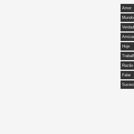
Amor
Mundo
Verda
Amiza
Hoje
Trabal
Razão
Falar
Suces