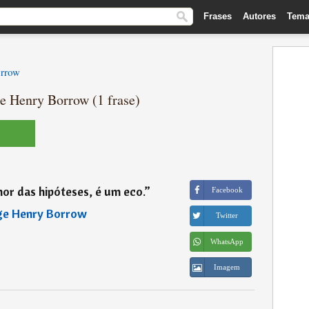
Frases
Autores
Tema
rrow
e Henry Borrow (1 frase)
or das hipóteses, é um eco.
”
Facebook
ge Henry Borrow
Twitter
WhatsApp
Imagem