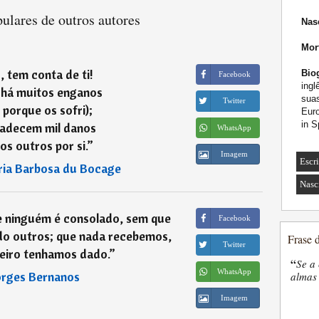
ulares de outros autores
Nas
Mor
, tem conta de ti!
Biog
Facebook
ing
há muitos enganos
suas
Twitter
, porque os sofri);
Euro
in S
padecem mil danos
WhatsApp
os outros por si.
”
Imagem
Escri
ia Barbosa du Bocage
Nasc
e ninguém é consolado, sem que
Facebook
do outros; que nada recebemos,
Frase 
Twitter
eiro tenhamos dado.
”
“
Se a 
WhatsApp
rges Bernanos
almas 
Imagem