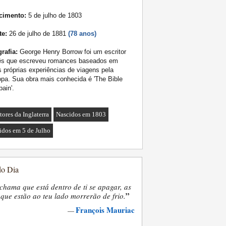
cimento:
5 de julho de 1803
te:
26 de julho de 1881
(78 anos)
rafia:
George Henry Borrow foi um escritor
lês que escreveu romances baseados em
 próprias experiências de viagens pela
pa. Sua obra mais conhecida é 'The Bible
pain'.
tores da Inglaterra
Nascidos em 1803
idos em 5 de Julho
do Dia
chama que está dentro de ti se apagar, as
”
que estão ao teu lado morrerão de frio.
François Mauriac
—