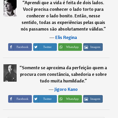
“
Aprendi que a vida é feita de dois lados.
Você precisa conhecer o lado torto para
conhecer o lado bonito. Então, nesse
sentido, todas as experiências pelas quais
nós passamos são absolutamente válidas.
”
―
Elis Regina
Imagem
Facebook
Twitter
WhatsApp
“
Somente se aproxima da perfeição quem a
procura com constância, sabedoria e sobre
tudo muita humildade.
”
―
Jigoro Kano
Imagem
Facebook
Twitter
WhatsApp