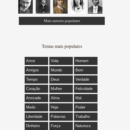
Mais autores populares
Temas mais populares
Amor
Vida
Homem
Amigos
Mundo
Bem
Tempo
Deus
Verdade
Coração
Mulher
Felicidade
Amizade
Alma
Mal
Medo
Hoje
Poder
Liberdade
Palavras
Trabalho
Dinheiro
Força
Natureza