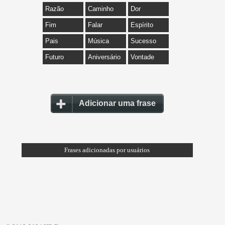
Razão
Caminho
Dor
Fim
Falar
Espírito
Pais
Música
Sucesso
Futuro
Aniversário
Vontade
Adicionar uma frase
Frases adicionadas por usuários