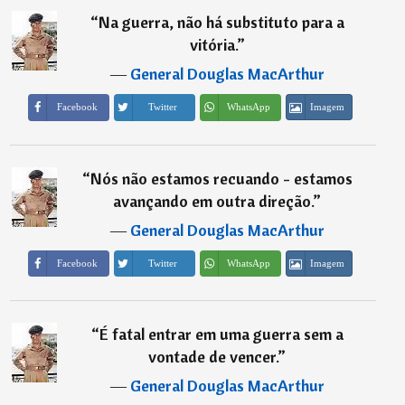
“
Na guerra, não há substituto para a
vitória.
”
―
General Douglas MacArthur
Imagem
Facebook
Twitter
WhatsApp
“
Nós não estamos recuando - estamos
avançando em outra direção.
”
―
General Douglas MacArthur
Imagem
Facebook
Twitter
WhatsApp
“
É fatal entrar em uma guerra sem a
vontade de vencer.
”
―
General Douglas MacArthur