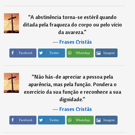
“
A abstinência torna-se estéril quando
ditada pela fraqueza do corpo ou pelo vício
da avareza.
”
―
Frases Cristãs
Imagem
Facebook
Twitter
WhatsApp
“
Não hás-de apreciar a pessoa pela
aparência, mas pela função. Pondera o
exercício da sua função e reconhece a sua
dignidade.
”
―
Frases Cristãs
Imagem
Facebook
Twitter
WhatsApp