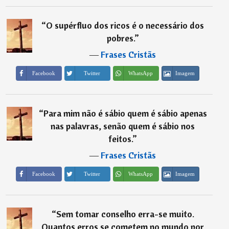
“
O supérfluo dos ricos é o necessário dos
pobres.
”
―
Frases Cristãs
Imagem
Facebook
Twitter
WhatsApp
“
Para mim não é sábio quem é sábio apenas
nas palavras, senão quem é sábio nos
feitos.
”
―
Frases Cristãs
Imagem
Facebook
Twitter
WhatsApp
“
Sem tomar conselho erra-se muito.
Quantos erros se cometem no mundo por