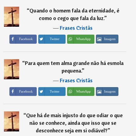
“
Quando o homem fala da eternidade, é
como o cego que fala da luz.
”
―
Frases Cristãs
Imagem
Facebook
Twitter
WhatsApp
“
Para quem tem alma grande não há esmola
pequena.
”
―
Frases Cristãs
Imagem
Facebook
Twitter
WhatsApp
“
Que há de mais injusto do que odiar o que
não se conhece, ainda que isso que se
desconhece seja em si odiável?
”