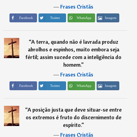
―
Frases Cristãs
Imagem
Facebook
Twitter
WhatsApp
“
A terra, quando não é lavrada produz
abrolhos e espinhos, muito embora seja
fértil; assim sucede com a inteligência do
homem.
”
―
Frases Cristãs
Imagem
Facebook
Twitter
WhatsApp
“
A posição justa que deve situar-se entre
os extremos é fruto do discernimento de
espírito.
”
―
Frases Cristãs