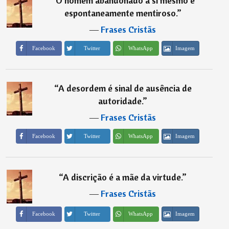
“
O homem abandonado a si mesmo é
espontaneamente mentiroso.
”
―
Frases Cristãs
Imagem
Facebook
Twitter
WhatsApp
“
A desordem é sinal de ausência de
autoridade.
”
―
Frases Cristãs
Imagem
Facebook
Twitter
WhatsApp
“
A discrição é a mãe da virtude.
”
―
Frases Cristãs
Imagem
Facebook
Twitter
WhatsApp