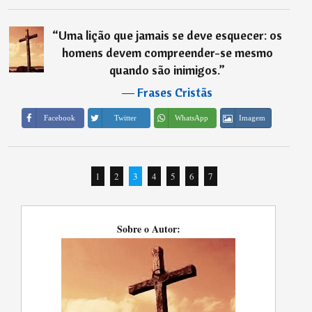
“
Uma lição que jamais se deve esquecer: os
homens devem compreender-se mesmo
quando são inimigos.
”
―
Frases Cristãs
Imagem
Facebook
Twitter
WhatsApp
1
2
3
4
5
6
7
Sobre o Autor: