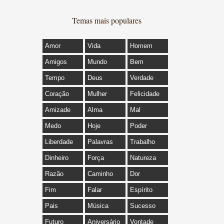
Temas mais populares
Amor
Vida
Homem
Amigos
Mundo
Bem
Tempo
Deus
Verdade
Coração
Mulher
Felicidade
Amizade
Alma
Mal
Medo
Hoje
Poder
Liberdade
Palavras
Trabalho
Dinheiro
Força
Natureza
Razão
Caminho
Dor
Fim
Falar
Espírito
Pais
Música
Sucesso
Futuro
Aniversário
Vontade