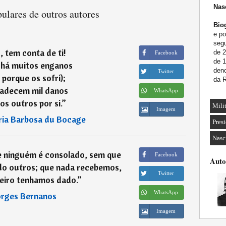
Nas
ulares de outros autores
Biog
e po
segu
, tem conta de ti!
de 
Facebook
de 1
há muitos enganos
den
Twitter
, porque os sofri);
da R
padecem mil danos
WhatsApp
os outros por si.
”
Milit
Imagem
ia Barbosa du Bocage
Pres
Nasc
e ninguém é consolado, sem que
Facebook
Auto
do outros; que nada recebemos,
Twitter
eiro tenhamos dado.
”
WhatsApp
rges Bernanos
Imagem