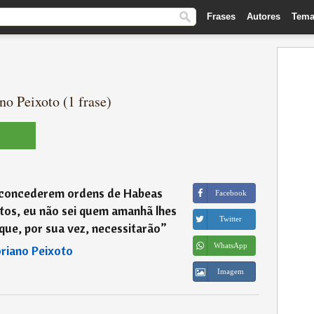
Frases
Autores
Tema
no Peixoto (1 frase)
s concederem ordens de Habeas
Facebook
tos, eu não sei quem amanhã lhes
Twitter
que, por sua vez, necessitarão
”
WhatsApp
oriano Peixoto
Imagem