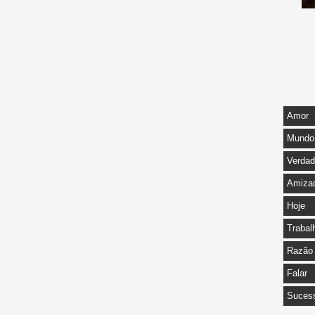
Amor
Mundo
Verda
Amiza
Hoje
Trabal
Razão
Falar
Suces