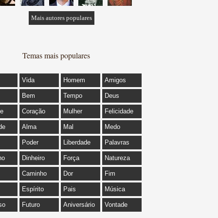
Mais autores populares
Temas mais populares
Vida
Homem
Amigos
Bem
Tempo
Deus
de
Coração
Mulher
Felicidade
de
Alma
Mal
Medo
Poder
Liberdade
Palavras
ho
Dinheiro
Força
Natureza
Caminho
Dor
Fim
Espírito
Pais
Música
so
Futuro
Aniversário
Vontade