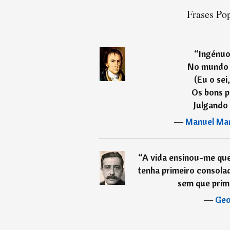
Frases Pop
“
Ingénuo
No mundo 
(Eu o sei
Os bons 
Julgando 
―
Manuel Mar
“
A vida ensinou-me qu
tenha primeiro consola
sem que prim
―
Geo