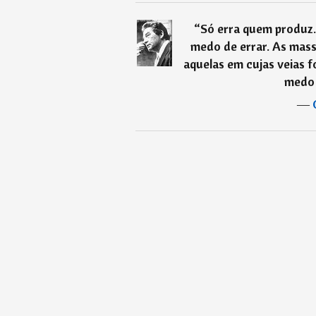
“
Só erra quem produz
medo de errar. As mas
aquelas em cujas veias f
medo 
―