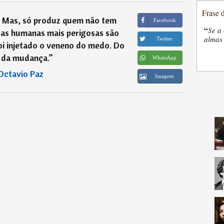
Frase 
. Mas, só produz quem não tem
Facebook
“
Se a 
sas humanas mais perigosas são
almas 
Twitter
oi injetado o veneno do medo. Do
da mudança.
”
WhatsApp
Octavio Paz
Imagem