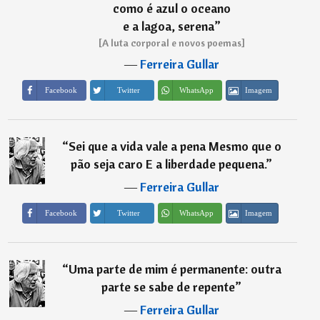
como é azul o oceano
e a lagoa, serena
”
[A luta corporal e novos poemas]
―
Ferreira Gullar
Imagem
Facebook
Twitter
WhatsApp
“
Sei que a vida vale a pena Mesmo que o
pão seja caro E a liberdade pequena.
”
―
Ferreira Gullar
Imagem
Facebook
Twitter
WhatsApp
“
Uma parte de mim é permanente: outra
parte se sabe de repente
”
―
Ferreira Gullar