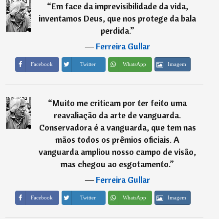
“
Em face da imprevisibilidade da vida,
inventamos Deus, que nos protege da bala
perdida.
”
―
Ferreira Gullar
Imagem
Facebook
Twitter
WhatsApp
“
Muito me criticam por ter feito uma
reavaliação da arte de vanguarda.
Conservadora é a vanguarda, que tem nas
mãos todos os prêmios oficiais. A
vanguarda ampliou nosso campo de visão,
mas chegou ao esgotamento.
”
―
Ferreira Gullar
Imagem
Facebook
Twitter
WhatsApp