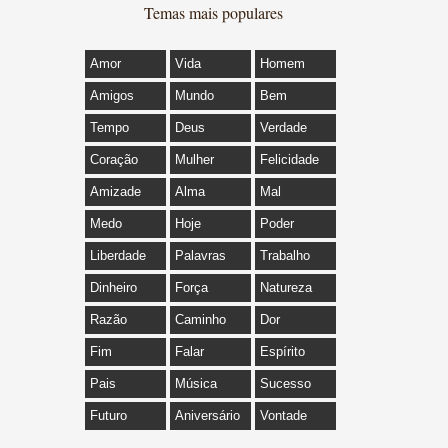
Temas mais populares
Amor
Vida
Homem
Amigos
Mundo
Bem
Tempo
Deus
Verdade
Coração
Mulher
Felicidade
Amizade
Alma
Mal
Medo
Hoje
Poder
Liberdade
Palavras
Trabalho
Dinheiro
Força
Natureza
Razão
Caminho
Dor
Fim
Falar
Espírito
Pais
Música
Sucesso
Futuro
Aniversário
Vontade