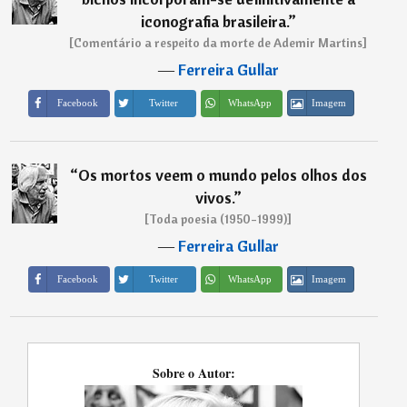
iconografia brasileira.
”
[Comentário a respeito da morte de Ademir Martins]
―
Ferreira Gullar
Imagem
Facebook
Twitter
WhatsApp
“
Os mortos veem o mundo pelos olhos dos
vivos.
”
[Toda poesia (1950-1999)]
―
Ferreira Gullar
Imagem
Facebook
Twitter
WhatsApp
Sobre o Autor: