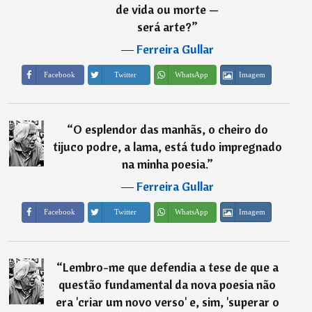
de vida ou morte —
será arte?
”
―
Ferreira Gullar
Imagem
Facebook
Twitter
WhatsApp
“
O esplendor das manhãs, o cheiro do
tijuco podre, a lama, está tudo impregnado
na minha poesia.
”
―
Ferreira Gullar
Imagem
Facebook
Twitter
WhatsApp
“
Lembro-me que defendia a tese de que a
questão fundamental da nova poesia não
era 'criar um novo verso' e, sim, 'superar o