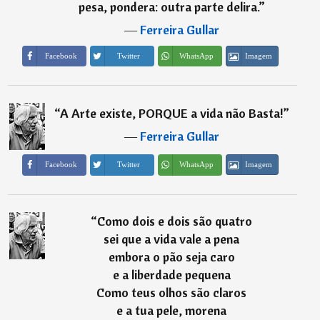
pesa, pondera: outra parte delira.
”
―
Ferreira Gullar
Imagem
Facebook
Twitter
WhatsApp
“
A Arte existe, PORQUE a vida não Basta!
”
―
Ferreira Gullar
Imagem
Facebook
Twitter
WhatsApp
“
Como dois e dois são quatro
sei que a vida vale a pena
embora o pão seja caro
e a liberdade pequena
Como teus olhos são claros
e a tua pele, morena