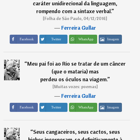
caráter unidirecional da linguagem,
rompendo com a sintaxe verbal.
”
[Folha de São Paulo, 04/12/2016]
―
Ferreira Gullar
Imagem
Facebook
Twitter
WhatsApp
“
Meu pai foi ao Rio se tratar de um câncer
(que o mataria) mas
perdeu os óculos na viagem.
”
[Muitas vozes: poemas]
―
Ferreira Gullar
Imagem
Facebook
Twitter
WhatsApp
“
Seus cangaceiros, seus cactos, seus
bichos incorporam-se definitivamente à