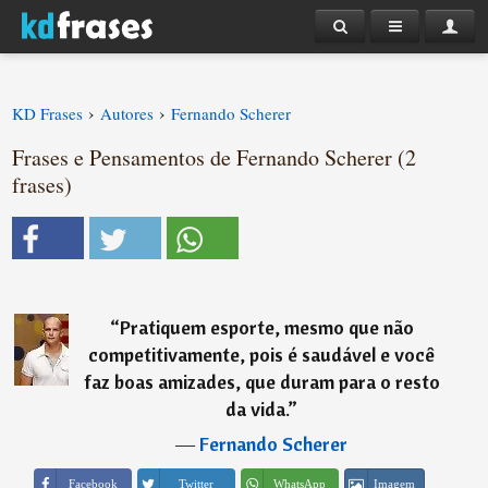
›
›
KD Frases
Autores
Fernando Scherer
Frases e Pensamentos de Fernando Scherer (2
frases)
“
Pratiquem esporte, mesmo que não
competitivamente, pois é saudável e você
faz boas amizades, que duram para o resto
da vida.
”
―
Fernando Scherer
Imagem
Facebook
Twitter
WhatsApp