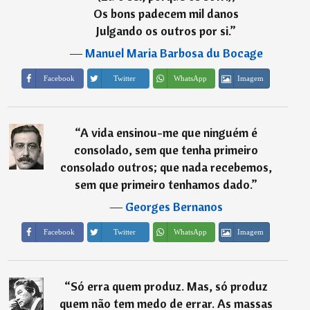
Os bons padecem mil danos
Julgando os outros por si.
”
―
Manuel Maria Barbosa du Bocage
Imagem
Facebook
Twitter
WhatsApp
“
A vida ensinou-me que ninguém é
consolado, sem que tenha primeiro
consolado outros; que nada recebemos,
sem que primeiro tenhamos dado.
”
―
Georges Bernanos
Imagem
Facebook
Twitter
WhatsApp
“
Só erra quem produz. Mas, só produz
quem não tem medo de errar. As massas