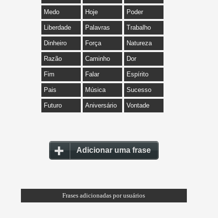
Medo
Hoje
Poder
Liberdade
Palavras
Trabalho
Dinheiro
Força
Natureza
Razão
Caminho
Dor
Fim
Falar
Espírito
Pais
Música
Sucesso
Futuro
Aniversário
Vontade
Adicionar uma frase
Frases adicionadas por usuários