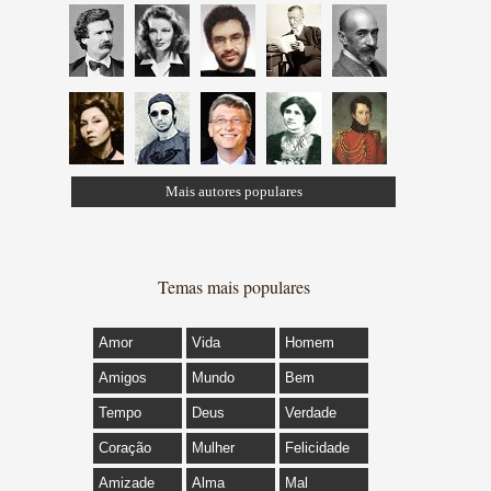
Mais autores populares
Temas mais populares
Amor
Vida
Homem
Amigos
Mundo
Bem
Tempo
Deus
Verdade
Coração
Mulher
Felicidade
Amizade
Alma
Mal