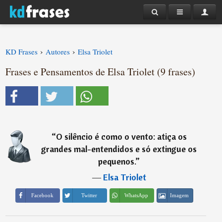
›
›
KD Frases
Autores
Elsa Triolet
Frases e Pensamentos de Elsa Triolet (9 frases)
“
O silêncio é como o vento: atiça os
grandes mal-entendidos e só extingue os
pequenos.
”
―
Elsa Triolet
Imagem
Facebook
Twitter
WhatsApp