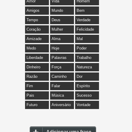
Amor
Vida
Homem
Amigos
Mundo
Bem
Tempo
Deus
Verdade
Coração
Mulher
Felicidade
Amizade
Alma
Mal
Medo
Hoje
Poder
Liberdade
Palavras
Trabalho
Dinheiro
Força
Natureza
Razão
Caminho
Dor
Fim
Falar
Espírito
Pais
Música
Sucesso
Futuro
Aniversário
Vontade
Adicionar uma frase