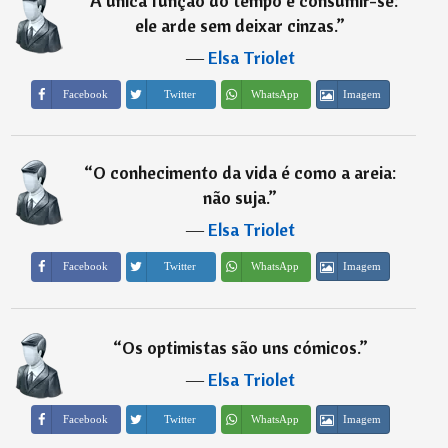
“
A única função do tempo é consumir-se:
ele arde sem deixar cinzas.
”
―
Elsa Triolet
Imagem
Facebook
Twitter
WhatsApp
“
O conhecimento da vida é como a areia:
não suja.
”
―
Elsa Triolet
Imagem
Facebook
Twitter
WhatsApp
“
Os optimistas são uns cómicos.
”
―
Elsa Triolet
Imagem
Facebook
Twitter
WhatsApp