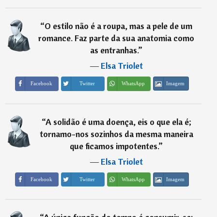
“
O estilo não é a roupa, mas a pele de um
romance. Faz parte da sua anatomia como
as entranhas.
”
―
Elsa Triolet
Imagem
Facebook
Twitter
WhatsApp
“
A solidão é uma doença, eis o que ela é;
tornamo-nos sozinhos da mesma maneira
que ficamos impotentes.
”
―
Elsa Triolet
Imagem
Facebook
Twitter
WhatsApp