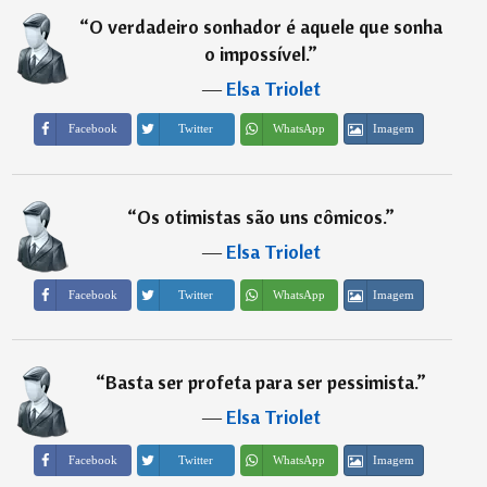
“
O verdadeiro sonhador é aquele que sonha
o impossível.
”
―
Elsa Triolet
Imagem
Facebook
Twitter
WhatsApp
“
Os otimistas são uns cômicos.
”
―
Elsa Triolet
Imagem
Facebook
Twitter
WhatsApp
“
Basta ser profeta para ser pessimista.
”
―
Elsa Triolet
Imagem
Facebook
Twitter
WhatsApp