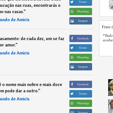
Twitter
ducação nas ruas, encontrarás o
o nas casas.
”
WhatsApp
undo de Amicis
Imagem
Frase 
“
Tudo
asamento: de cada dez, um se faz
Facebook
acaba 
or amor.
”
Twitter
undo de Amicis
WhatsApp
Imagem
 é o nome mais nobre e mais doce
Facebook
m pode dar a outro.
”
Twitter
undo de Amicis
WhatsApp
Imagem