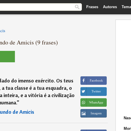
Frases
Autores
Tema
cis
do de Amicis (9 frases)
dado do imenso exército. Os teus
Facebook
, a tua classe é a tua esquadra, o
Twitter
inteira, e a vitória é a civilização
humana.
”
WhatsApp
undo de Amicis
Imagem
Nas
Mor