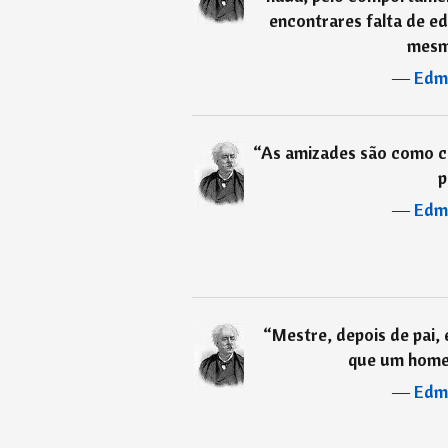
encontrares falta de e
mesm
―
Edm
“
As amizades são como c
p
―
Edm
“
Mestre, depois de pai,
que um home
―
Edm