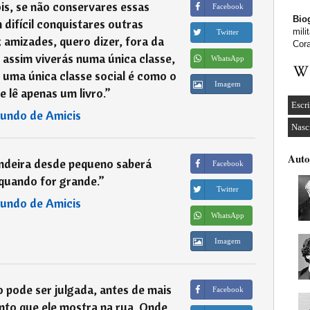
is, se não conservares essas
Facebook
Biog
difícil conquistares outras
mili
Twitter
 amizades, quero dizer, fora da
Cor
e assim viverás numa única classe,
WhatsApp
uma única classe social é como o
Imagem
 lê apenas um livro.
”
Escri
undo de Amicis
Nasc
Auto
ndeira desde pequeno saberá
Facebook
quando for grande.
”
Twitter
undo de Amicis
WhatsApp
Imagem
pode ser julgada, antes de mais
Facebook
to que ele mostra na rua. Onde