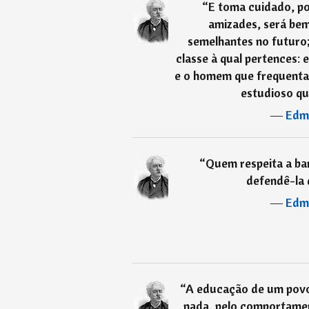
“
E toma cuidado, po
amizades, será bem 
semelhantes no futuro;
classe à qual pertences: 
e o homem que frequenta 
estudioso que
―
Edm
“
Quem respeita a ba
defendê-la 
―
Edm
“
A educação de um povo 
nada, pelo comportamen