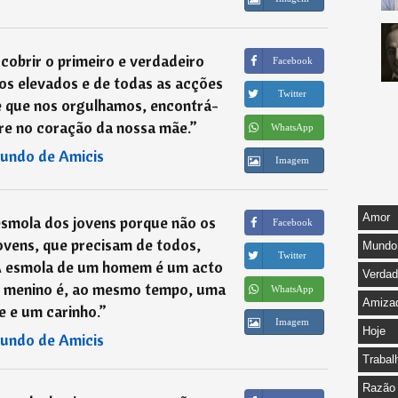
scobrir o primeiro e verdadeiro
Facebook
os elevados e de todas as acções
Twitter
e que nos orgulhamos, encontrá-
re no coração da nossa mãe.
”
WhatsApp
undo de Amicis
Imagem
Amor
smola dos jovens porque não os
Facebook
ovens, que precisam de todos,
Mundo
Twitter
 A esmola de um homem é um acto
Verda
m menino é, ao mesmo tempo, uma
WhatsApp
Amiza
e e um carinho.
”
Imagem
Hoje
undo de Amicis
Trabal
Razão