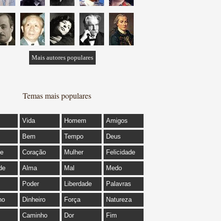
Mais autores populares
Temas mais populares
Vida
Homem
Amigos
Bem
Tempo
Deus
de
Coração
Mulher
Felicidade
de
Alma
Mal
Medo
Poder
Liberdade
Palavras
ho
Dinheiro
Força
Natureza
Caminho
Dor
Fim