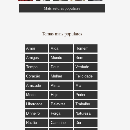
Mais autores populares
Temas mais populares
Amor
Vida
Homem
Amigos
Mundo
Bem
Tempo
Deus
Verdade
Coração
Mulher
Felicidade
Amizade
Alma
Mal
Medo
Hoje
Poder
Liberdade
Palavras
Trabalho
Dinheiro
Força
Natureza
Razão
Caminho
Dor