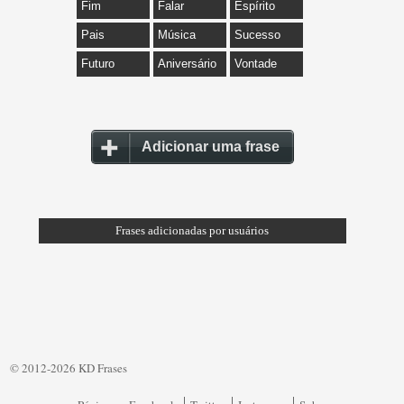
Fim
Falar
Espírito
Pais
Música
Sucesso
Futuro
Aniversário
Vontade
Adicionar uma frase
Frases adicionadas por usuários
© 2012-2026 KD Frases