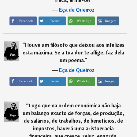
―
Eça de Queiroz
Imagem
Facebook
Twitter
WhatsApp
“
Houve um filósofo que deixou aos infelizes
esta máxima: Se a tua dor te aflige, faz dela
um poema.
”
―
Eça de Queiroz
Imagem
Facebook
Twitter
WhatsApp
“
Logo que na ordem económica não haja
um balanço exacto de forças, de produção,
de salários, de trabalhos, de benefícios, de
impostos, haverá uma aristocracia
financeira, que cresce, reluz, engorda,