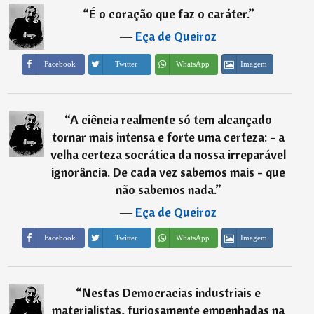
“
É o coração que faz o caráter.
”
―
Eça de Queiroz
Imagem
Facebook
Twitter
WhatsApp
“
A ciência realmente só tem alcançado
tornar mais intensa e forte uma certeza: - a
velha certeza socrática da nossa irreparável
ignorância. De cada vez sabemos mais - que
não sabemos nada.
”
―
Eça de Queiroz
Imagem
Facebook
Twitter
WhatsApp
“
Nestas Democracias industriais e
materialistas, furiosamente empenhadas na