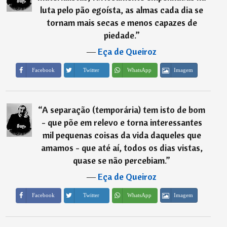
luta pelo pão egoísta, as almas cada dia se
tornam mais secas e menos capazes de
piedade.
”
―
Eça de Queiroz
Imagem
Facebook
Twitter
WhatsApp
“
A separação (temporária) tem isto de bom
- que põe em relevo e torna interessantes
mil pequenas coisas da vida daqueles que
amamos - que até aí, todos os dias vistas,
quase se não percebiam.
”
―
Eça de Queiroz
Imagem
Facebook
Twitter
WhatsApp