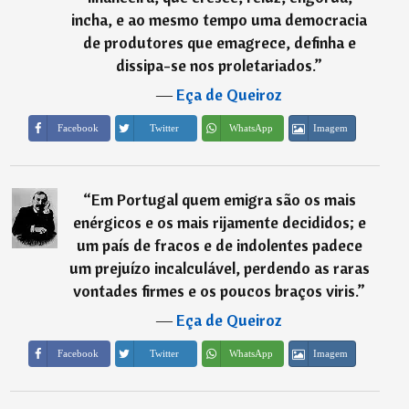
incha, e ao mesmo tempo uma democracia
de produtores que emagrece, definha e
dissipa-se nos proletariados.
”
―
Eça de Queiroz
Imagem
Facebook
Twitter
WhatsApp
“
Em Portugal quem emigra são os mais
enérgicos e os mais rijamente decididos; e
um país de fracos e de indolentes padece
um prejuízo incalculável, perdendo as raras
vontades firmes e os poucos braços viris.
”
―
Eça de Queiroz
Imagem
Facebook
Twitter
WhatsApp