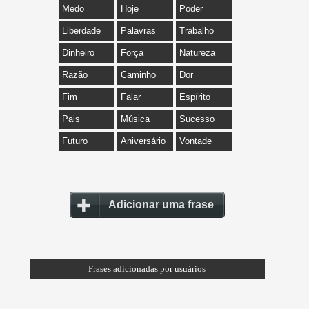
Medo
Hoje
Poder
Liberdade
Palavras
Trabalho
Dinheiro
Força
Natureza
Razão
Caminho
Dor
Fim
Falar
Espírito
Pais
Música
Sucesso
Futuro
Aniversário
Vontade
Adicionar uma frase
Frases adicionadas por usuários