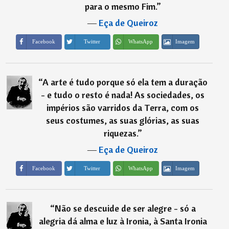
para o mesmo Fim.
”
―
Eça de Queiroz
Imagem
Facebook
Twitter
WhatsApp
“
A arte é tudo porque só ela tem a duração
- e tudo o resto é nada! As sociedades, os
impérios são varridos da Terra, com os
seus costumes, as suas glórias, as suas
riquezas.
”
―
Eça de Queiroz
Imagem
Facebook
Twitter
WhatsApp
“
Não se descuide de ser alegre - só a
alegria dá alma e luz à Ironia, à Santa Ironia