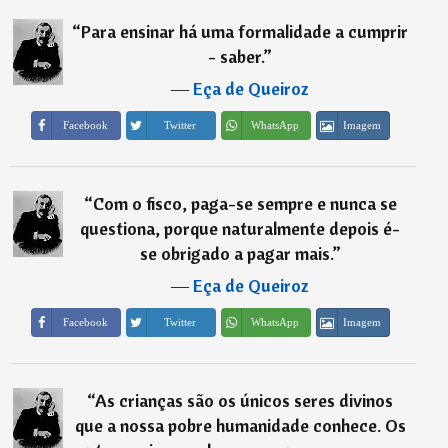
“
Para ensinar há uma formalidade a cumprir
- saber.
”
―
Eça de Queiroz
Imagem
Facebook
Twitter
WhatsApp
“
Com o fisco, paga-se sempre e nunca se
questiona, porque naturalmente depois é-
se obrigado a pagar mais.
”
―
Eça de Queiroz
Imagem
Facebook
Twitter
WhatsApp
“
As crianças são os únicos seres divinos
que a nossa pobre humanidade conhece. Os