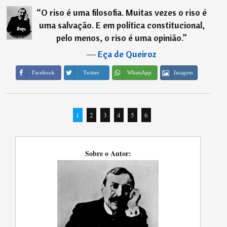
“
O riso é uma filosofia. Muitas vezes o riso é
uma salvação. E em política constitucional,
pelo menos, o riso é uma opinião.
”
―
Eça de Queiroz
Imagem
Facebook
Twitter
WhatsApp
1
2
3
4
5
6
Sobre o Autor: