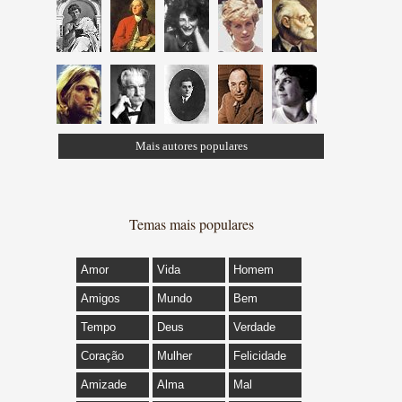
Mais autores populares
Temas mais populares
Amor
Vida
Homem
Amigos
Mundo
Bem
Tempo
Deus
Verdade
Coração
Mulher
Felicidade
Amizade
Alma
Mal