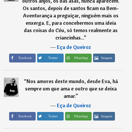
outros anjos, os das asas, nunca aparecem.
Os santos, depois de santos ficam na Bem-
Aventurança a preguiçar, ninguém mais os
enxerga. E, para concebermos uma ideia
das coisas do Céu, só temos realmente as
criancinhas...
”
―
Eça de Queiroz
Imagem
Facebook
Twitter
WhatsApp
“
Nos amores deste mundo, desde Eva, há
sempre um que ama e outro que se deixa
amar.
”
―
Eça de Queiroz
Imagem
Facebook
Twitter
WhatsApp